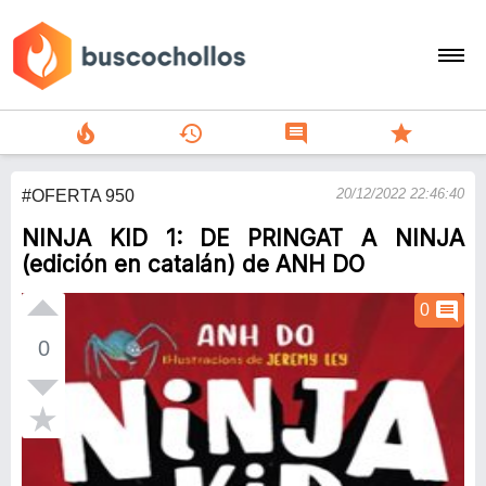
local_fire_department
history
comment
star
search
20/12/2022 22:46:40
#OFERTA 950
person
NINJA KID 1: DE PRINGAT A NINJA
add
(edición en catalán) de ANH DO
Menu
comment
0
0