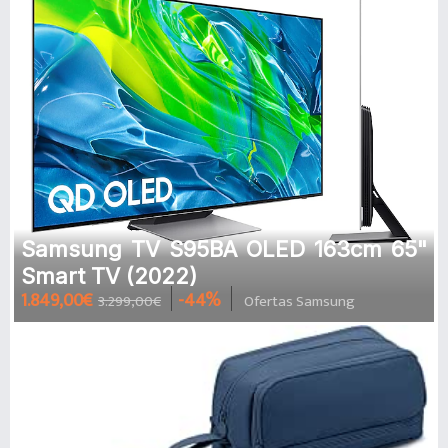
Samsung TV S95BA OLED 163cm 65"
Smart TV (2022)
1.849,00€
-44%
3.299,00€
Ofertas Samsung