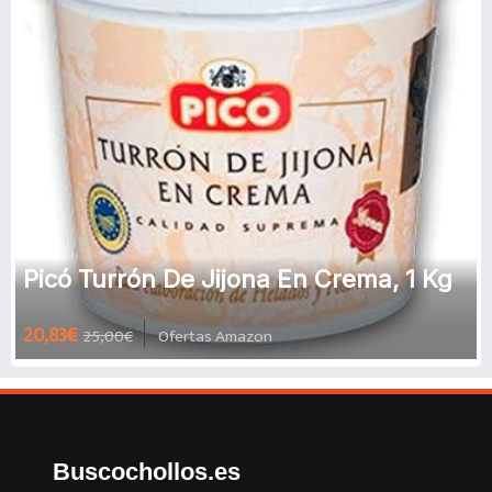
Picó Turrón De Jijona En Crema, 1 Kg
20,83€
25,00€
Ofertas Amazon
Buscochollos.es