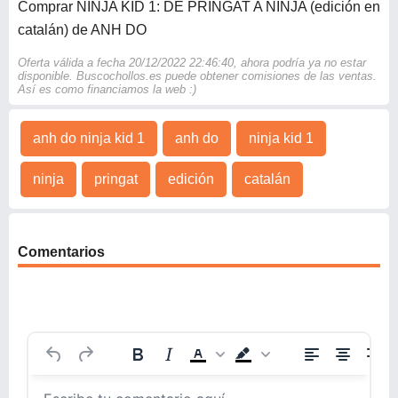
Comprar NINJA KID 1: DE PRINGAT A NINJA (edición en
catalán) de ANH DO
Oferta válida a fecha 20/12/2022 22:46:40, ahora podría ya no estar
disponible. Buscochollos.es puede obtener comisiones de las ventas.
Así es como financiamos la web :)
anh do ninja kid 1
anh do
ninja kid 1
ninja
pringat
edición
catalán
Comentarios