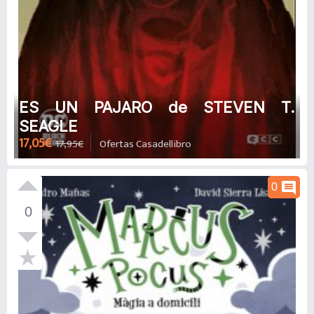
ES UN PAJARO de STEVEN T.
SEAGLE
17,05€
17,95€
Ofertas Casadellibro
comment
0
0