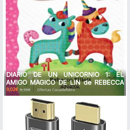
DIARIO DE UN UNICORNIO 1: EL
AMIGO MAGICO DE LIN de REBECCA
9,02€
9,50€
Ofertas Casadellibro
ELLIOT