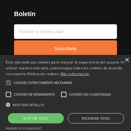
Boletín
Suscríbete
×
Este sitio web usa cookies para mejorar la experiencia del usuario. Al
utilizar nuestro sitio web, usted acepta todas las cookies de acuerdo
con nuestra Política de cookies.
Más información
COOKIES ESTRICTAMENTE NECESARIAS
Inicio
Compartir chollo
Destacados
Cronológico
Comentados
Favoritos
COOKIES DE RENDIMIENTO
COOKIES NO CLASIFICADAS
Copyright © 2022 - 2026 Buscochollos.es
MOSTRAR DETALLES
ACEPTAR TODO
RECHAZAR TODO
POWERED BY COOKIESCRIPT