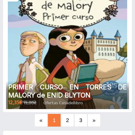
PRIMER CURSO EN TORRES DE
MALORY de ENID BLYTON
12,35€
13,00€
Ofertas Casadellibro
«
1
2
3
»