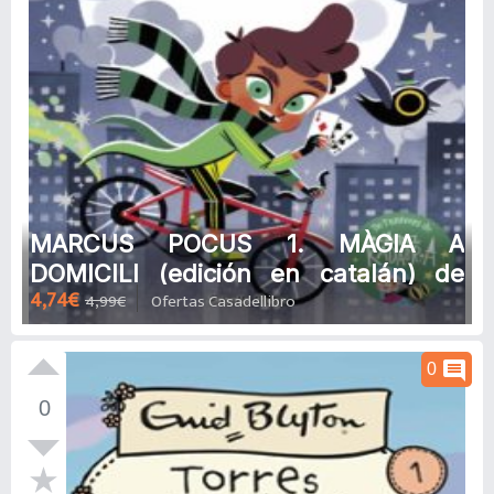
MARCUS POCUS 1. MÀGIA A
DOMICILI (edición en catalán) de
4,74€
4,99€
Ofertas Casadellibro
PEDRO MAÑAS
comment
0
0