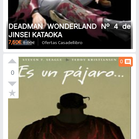
DEADMAN WONDERLAND Nº 4 de
JINSEI KATAOKA
7,60€
8,00€
Ofertas Casadellibro
comment
0
0