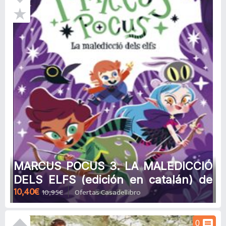
MARCUS POCUS 3. LA MALEDICCIÓ
DELS ELFS (edición en catalán) de
10,40€
10,95€
Ofertas Casadellibro
PEDRO MAÑAS
comment
0