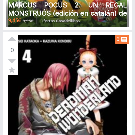
MARCUS POCUS 2. UN REGAL
MONSTRUÓS (edición en catalán) de
9,45€
9,95€
Ofertas Casadellibro
PEDRO MAÑAS
comment
0
0