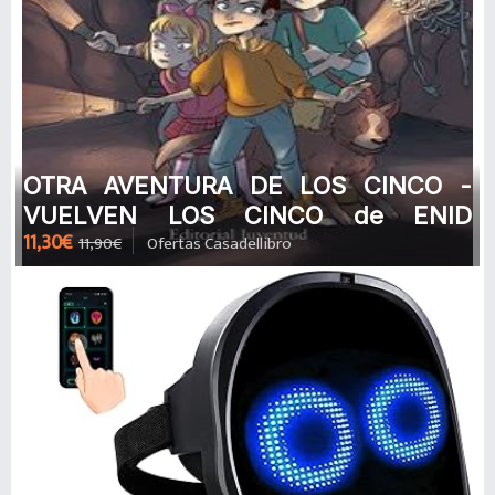
OTRA AVENTURA DE LOS CINCO -
VUELVEN LOS CINCO de ENID
11,30€
11,90€
Ofertas Casadellibro
BLYTON