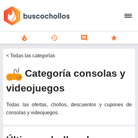
local_fire_department
history
comment
star
search
< Todas las categorías
person
Categoría consolas y
add
Menu
videojuegos
Todas las ofertas, chollos, descuentos y cupones de
consolas y videojuegos.