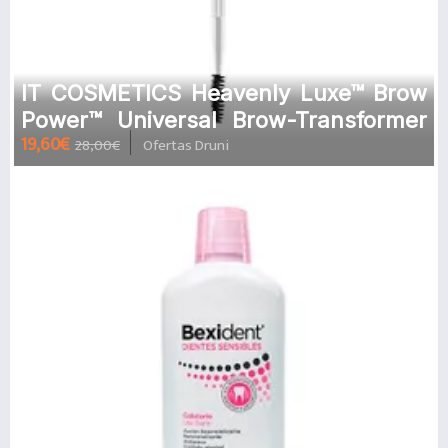
IT COSMETICS Heavenly Luxe™ Brow
Power™ Universal Brow-Transformer
19,60€
28,00€
Ofertas Druni
Brush | 1UD Brocha Para Cejas