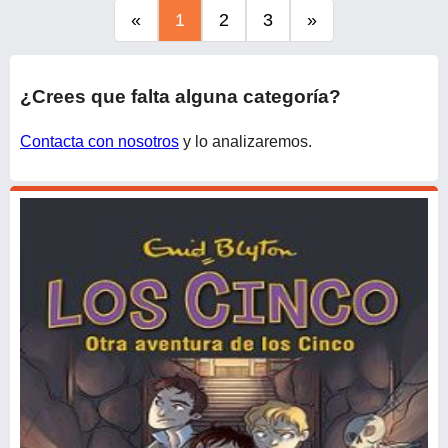
Cuero, Pedales Ajustables, Enchufe
«
1
2
3
»
EU, Xbox One/PC/Mac, Negro
¿Crees que falta alguna categoría?
Contacta con nosotros
y lo analizaremos.