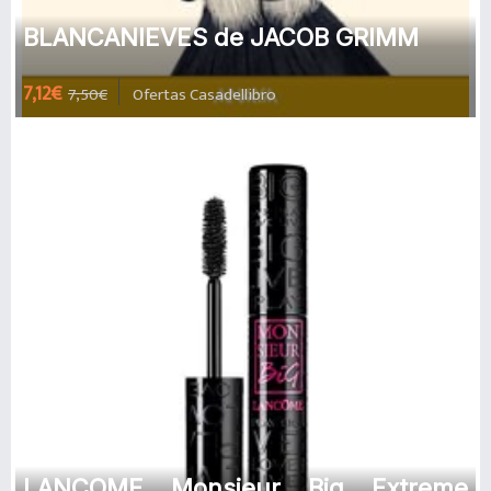
BLANCANIEVES de JACOB GRIMM
7,12€
7,50€
Ofertas Casadellibro
LANCOME Monsieur Big Extreme