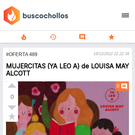
local_fire_department
history
comment
star
search
18/12/2022 22:22:34
#OFERTA 489
person
MUJERCITAS (YA LEO A) de LOUISA MAY
add
ALCOTT
Menu
comment
0
0