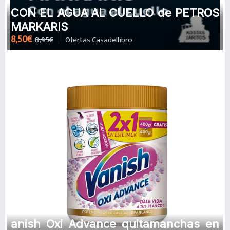
CON EL AGUA AL CUELLO de PETROS
MARKARIS
8,50€
8,95€
Ofertas Casadellibro
anish Oxi Advance quitamanchas en