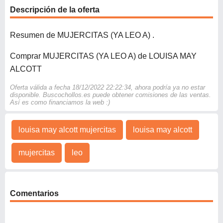
Descripción de la oferta
Resumen de MUJERCITAS (YA LEO A) .
Comprar MUJERCITAS (YA LEO A) de LOUISA MAY
ALCOTT
Oferta válida a fecha 18/12/2022 22:22:34, ahora podría ya no estar
disponible. Buscochollos.es puede obtener comisiones de las ventas.
Así es como financiamos la web :)
louisa may alcott mujercitas
louisa may alcott
mujercitas
leo
Comentarios