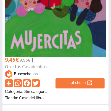
9,45€
9,95€
Ofertas Casadellibro
Buscochollos
open_in_new
Ir al chollo
Categoría: Sin categoría
Tienda: Casa del libro