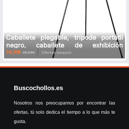
Caballete plegable, trípode portátil
negro, caballete de exhibición
34,99€
38,99€
Ofertas Amazon
ajustable de metal ligero, ba
Buscochollos.es
Nosotros nos preocupamos por encontrar las
ofertas, tú solo dedica el tiempo a lo que más te
gusta.