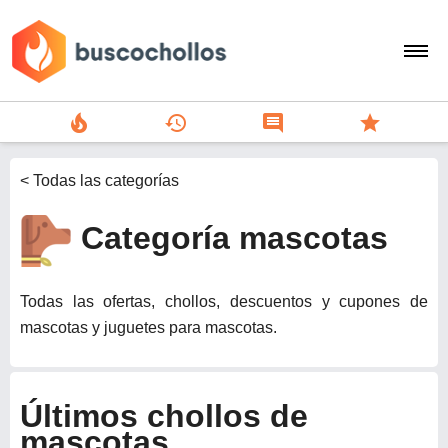
local_fire_department
history
comment
star
search
< Todas las categorías
person
Categoría mascotas
add
Menu
Todas las ofertas, chollos, descuentos y cupones de
mascotas y juguetes para mascotas.
Últimos chollos de
mascotas