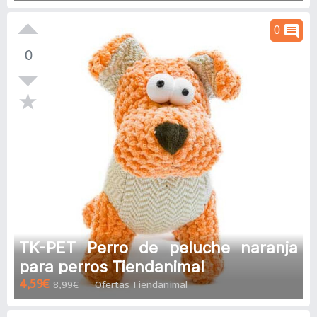
comment
0
0
TK-PET Perro de peluche naranja
para perros Tiendanimal
4,59€
8,99€
Ofertas Tiendanimal