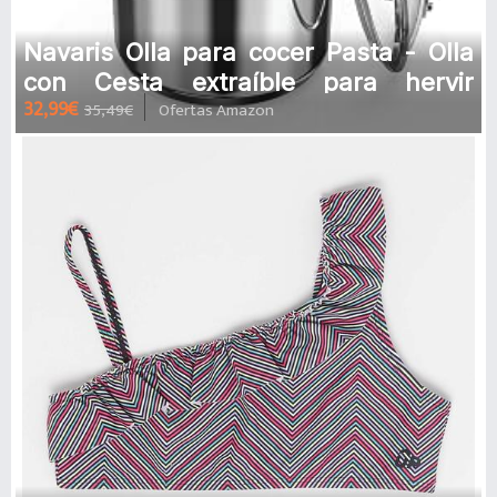
Navaris Olla para cocer Pasta - Olla
con Cesta extraíble para hervir
32,99€
35,49€
Ofertas Amazon
espárragos - Olla con escurri