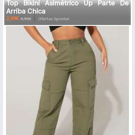
Top Bikini Asimétrico Up Parte De
Arriba Chica
2,99€
4,99€
Ofertas Sprinter