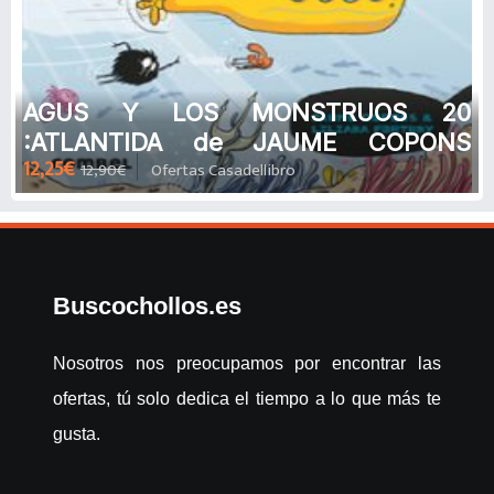
AGUS Y LOS MONSTRUOS 20
:ATLANTIDA de JAUME COPONS
12,25€
12,90€
Ofertas Casadellibro
RAMON
Buscochollos.es
Nosotros nos preocupamos por encontrar las
ofertas, tú solo dedica el tiempo a lo que más te
gusta.