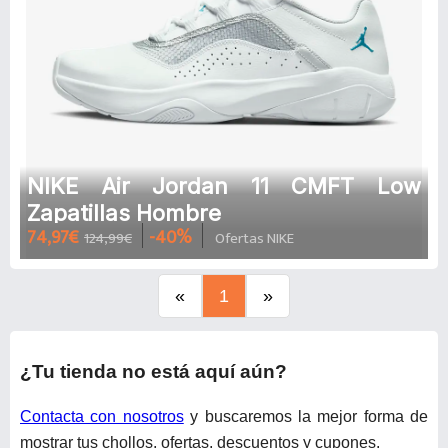
NIKE Air Jordan 11 CMFT Low
Zapatillas Hombre
74,97€
-40%
124,99€
Ofertas NIKE
«
1
»
¿Tu tienda no está aquí aún?
Contacta con nosotros
y buscaremos la mejor forma de
mostrar tus chollos, ofertas, descuentos y cupones.