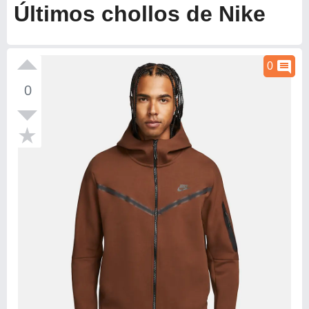
Últimos chollos de Nike
comment
0
0