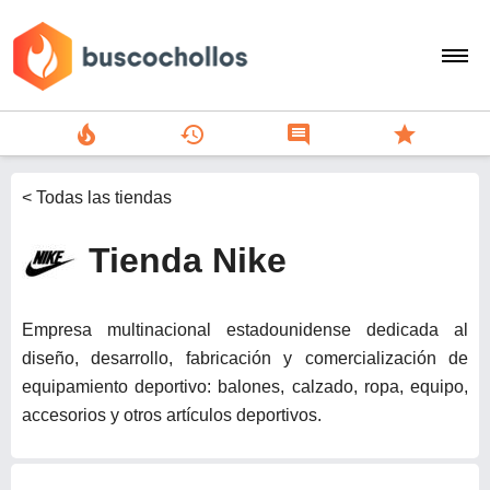
local_fire_department
history
comment
star
search
< Todas las tiendas
person
Tienda Nike
add
Menu
Empresa multinacional estadounidense dedicada al
diseño, desarrollo, fabricación y comercialización de
equipamiento deportivo: balones, calzado, ropa, equipo,
accesorios y otros artículos deportivos.