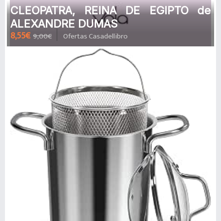
CLEOPATRA, REINA DE EGIPTO de
ALEXANDRE DUMAS
8,55€
9,00€
Ofertas Casadellibro