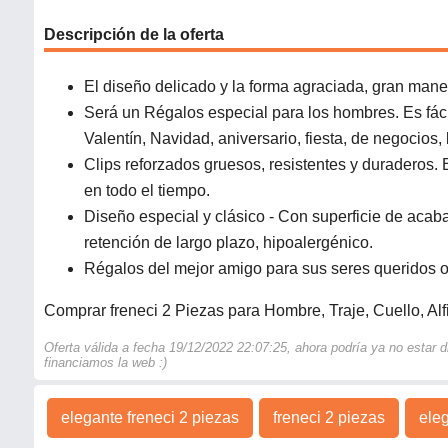
Descripción de la oferta
El diseño delicado y la forma agraciada, gran mane
Será un Régalos especial para los hombres. Es fác
Valentín, Navidad, aniversario, fiesta, de negocios
Clips reforzados gruesos, resistentes y duraderos. 
en todo el tiempo.
Diseño especial y clásico - Con superficie de acaba
retención de largo plazo, hipoalergénico.
Régalos del mejor amigo para sus seres queridos 
Comprar freneci 2 Piezas para Hombre, Traje, Cuello, Alfi
Oferta válida a fecha 19/12/2022 22:07:25, ahora podría ya no estar
financiamos la web :)
elegante freneci 2 piezas
freneci 2 piezas
ele