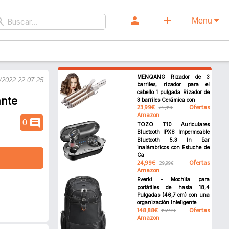
person
add
rch
Menu
MENQANG Rizador de 3
/2022 22:07:25
barriles, rizador para el
cabello 1 pulgada Rizador de
ante
3 barriles Cerámica con
23,99€
Ofertas
25,99€
Amazon
comment
0
TOZO T10 Auriculares
Bluetooth IPX8 Impermeable
Bluetooth 5.3 In Ear
inalámbricos con Estuche de
Ca
24,99€
Ofertas
29,99€
Amazon
Everki - Mochila para
portátiles de hasta 18,4
Pulgadas (46,7 cm) con una
organización Inteligente
148,88€
Ofertas
192,91€
Amazon