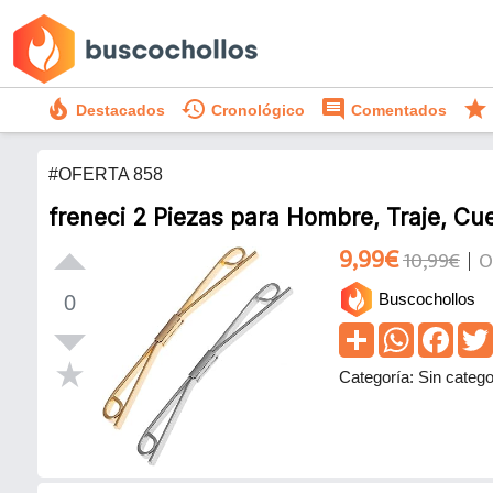
local_fire_department
history
comment
star
Destacados
Cronológico
Comentados
#OFERTA 858
freneci 2 Piezas para Hombre, Traje, Cuel
9,99€
10,99€
O
Buscochollos
0
Categoría: Sin catego