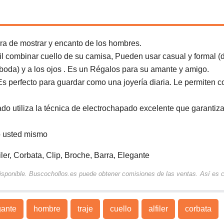
ra de mostrar y encanto de los hombres.
il combinar cuello de su camisa, Pueden usar casual y formal (
, boda) y a los ojos . Es un Régalos para su amante y amigo.
Es perfecto para guardar como una joyería diaria. Le permiten c
do utiliza la técnica de electrochapado excelente que garantiza
o usted mismo
ler, Corbata, Clip, Broche, Barra, Elegante
 disponible. Buscochollos.es puede obtener comisiones de las ventas. Así es
gante
hombre
traje
cuello
alfiler
corbata