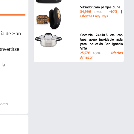
Vibrador para parejas Zuna
34,99€
-40%
57,99€
Ofertas Easy Toys
día de San
Cacerola 24x10.5 cm con
tapa acero inoxidable apta
para inducción San Ignacio
onvertirse
VITA
25,57€
Ofertas
47,99€
Amazon
 la
 como