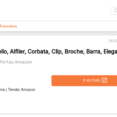
sea
Favoritos
19/12
lo, Alfiler, Corbata, Clip, Broche, Barra, Eleg
fertas Amazon
open_in_new
Ir al chollo
ría
|
Tienda: Amazon