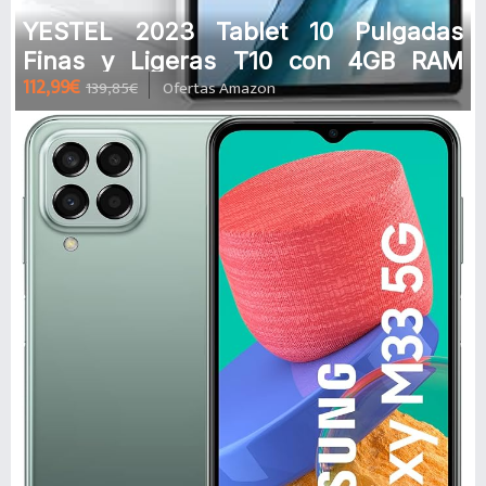
YESTEL 2023 Tablet 10 Pulgadas
Finas y Ligeras T10 con 4GB RAM
112,99€
139,85€
Ofertas Amazon
+64GB ROM Ampliable hasta 256 GB,
And