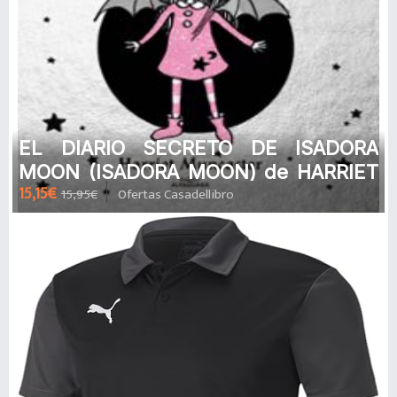
EL DIARIO SECRETO DE ISADORA
MOON (ISADORA MOON) de HARRIET
15,15€
15,95€
Ofertas Casadellibro
MUNCASTER