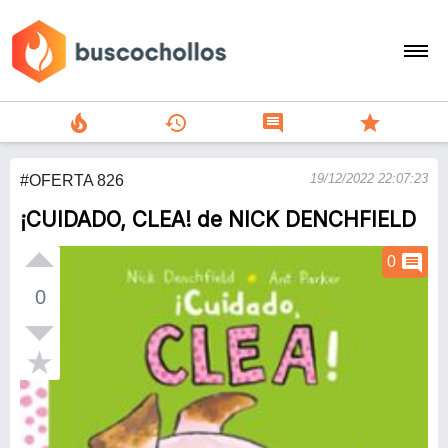
local_fire_department
history
comment
star
search
19/12/2022 22:07:23
#OFERTA 826
person
¡CUIDADO, CLEA! de NICK DENCHFIELD
add
comment
0
Menu
0