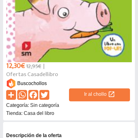
12,30€
12,95€
Ofertas Casadellibro
Buscochollos
open_in_new
Ir al chollo
Categoría: Sin categoría
Tienda: Casa del libro
Descripción de la oferta