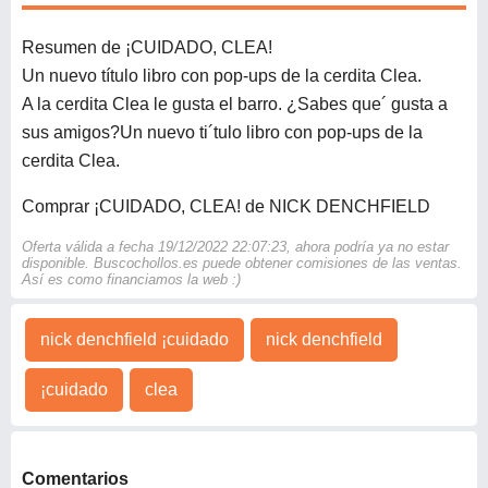
Resumen de ¡CUIDADO, CLEA!
Un nuevo título libro con pop-ups de la cerdita Clea.
A la cerdita Clea le gusta el barro. ¿Sabes que´ gusta a
sus amigos?Un nuevo ti´tulo libro con pop-ups de la
cerdita Clea.
Comprar ¡CUIDADO, CLEA! de NICK DENCHFIELD
Oferta válida a fecha 19/12/2022 22:07:23, ahora podría ya no estar
disponible. Buscochollos.es puede obtener comisiones de las ventas.
Así es como financiamos la web :)
nick denchfield ¡cuidado
nick denchfield
¡cuidado
clea
Comentarios