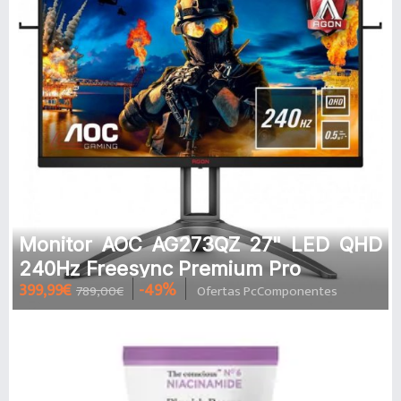
Monitor AOC AG273QZ 27" LED QHD
240Hz Freesync Premium Pro
399,99€
-49%
789,00€
Ofertas PcComponentes