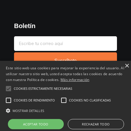
Boletín
Suscríbete
×
Este sitio web usa cookies para mejorar la experiencia del usuario. Al
utilizar nuestro sitio web, usted acepta todas las cookies de acuerdo
con nuestra Política de cookies.
Más información
COOKIES ESTRICTAMENTE NECESARIAS
Inicio
Compartir chollo
Destacados
Cronológico
COOKIES DE RENDIMIENTO
COOKIES NO CLASIFICADAS
Comentados
Favoritos
MOSTRAR DETALLES
Copyright © 2022 - 2026 Buscochollos.es
ACEPTAR TODO
RECHAZAR TODO