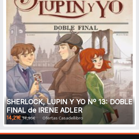
SHERLOCK, LUPIN Y YO Nº 13: DOBLE
FINAL de IRENE ADLER
14,21€
14,96€
Ofertas Casadellibro