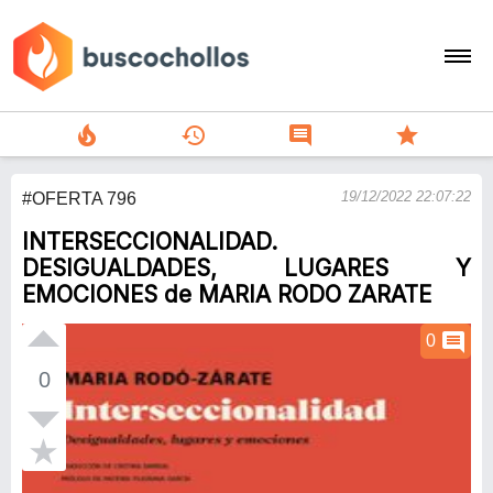
local_fire_department
history
comment
star
search
19/12/2022 22:07:22
#OFERTA 796
person
INTERSECCIONALIDAD.
add
DESIGUALDADES, LUGARES Y
EMOCIONES de MARIA RODO ZARATE
Menu
comment
0
0