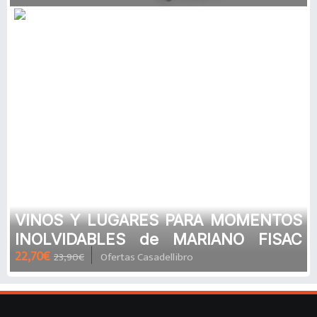
VINOS Y LUGARES PARA MOMENTOS
INOLVIDABLES de MARIANO FISAC
22,70€
23,90€
Ofertas Casadellibro
MUIÑOS