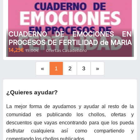
CUADERNO DE EMOCIONES EN
PROCESOS DE FERTILIDAD de MARIA
14,25€
15,00€
Ofertas Casadellibro
ANGELES URREA RODRIGUEZ
«
1
2
3
»
¿Quieres ayudar?
La mejor forma de ayudarnos y ayudar al resto de la
comunidad es publicando los chollos, ofertas y
descuentos que vayas encontrando para que los pueda
disfrutar cualquiera así como compartiendo y
comentando los chollos publicados.