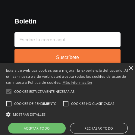
Boletín
Suscríbete
×
Este sitio web usa cookies para mejorar la experiencia del usuario. Al
utilizar nuestro sitio web, usted acepta todas las cookies de acuerdo
con nuestra Política de cookies.
Más información
COOKIES ESTRICTAMENTE NECESARIAS
Inicio
Compartir chollo
Destacados
Cronológico
COOKIES DE RENDIMIENTO
COOKIES NO CLASIFICADAS
Comentados
Favoritos
Copyright © 2022 - 2026 Buscochollos.es
MOSTRAR DETALLES
ACEPTAR TODO
RECHAZAR TODO