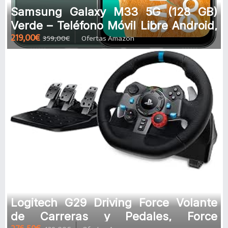
Samsung Galaxy M33 5G (128 GB)
Verde – Teléfono Móvil Libre Android,
219,00€
359,00€
Ofertas Amazon
Smartphone con 6 GB de RAM
Logitech G29 Driving Force Volante
de Carreras y Pedales, Force