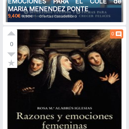
EMOCIONES PARA EL COLE de
MARIA MENENDEZ PONTE
9,40€
9,90€
Ofertas Casadellibro
comment
0
0