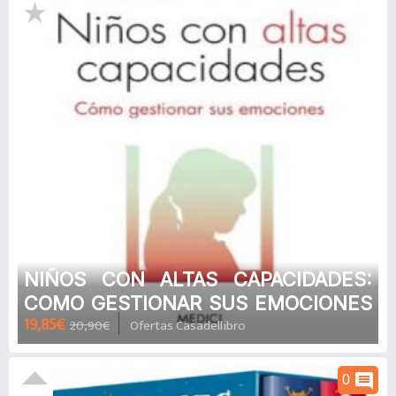
NIÑOS CON ALTAS CAPACIDADES:
COMO GESTIONAR SUS EMOCIONES
19,85€
20,90€
Ofertas Casadellibro
de VICTORIA MIR I COSTA
comment
0