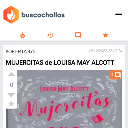
local_fire_department
history
comment
star
search
18/12/2022 22:22:34
#OFERTA 475
person
MUJERCITAS de LOUISA MAY ALCOTT
add
comment
0
Menu
0