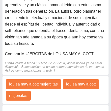
aprendizaje y un clásico inmortal leído con entusiasmo
generación tras generación. La autora logro plasmar el
crecimiento intelectual y emocional de sus mujercitas
desde el espíritu de libertad individual y autenticidad o
self-reliance que defendía el trascendentalismo, con una
visión tan adelantada a su época que aun hoy conserva
toda su frescura.
Comprar MUJERCITAS de LOUISA MAY ALCOTT
Oferta válida a fecha 18/12/2022 22:22:34, ahora podría ya no estar
disponible. Buscochollos.es puede obtener comisiones de las ventas.
Así es como financiamos la web :)
louisa may alcott mujercitas
louisa may alcott
mujercitas