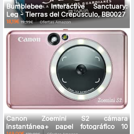
Bumblebee Interactive Sanctuary:
Leg - Tierras del Crepúsculo, BB0027
18,19€
19,99€
Ofertas Amazon
Canon Zoemini S2 cámara
instantánea+ papel fotográfico 10
149,00€