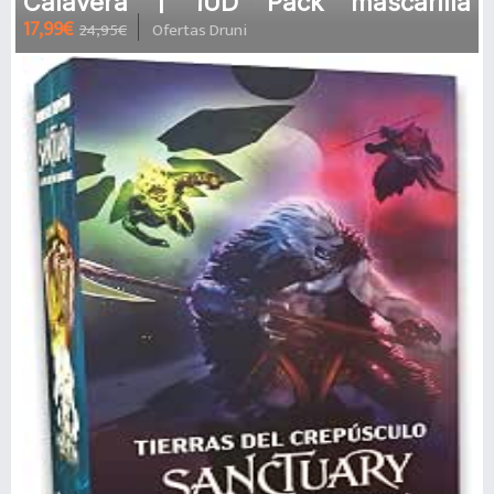
Calavera | 1UD Pack mascarilla
17,99€
24,95€
Ofertas Druni
reutilizable + porta mascarillas