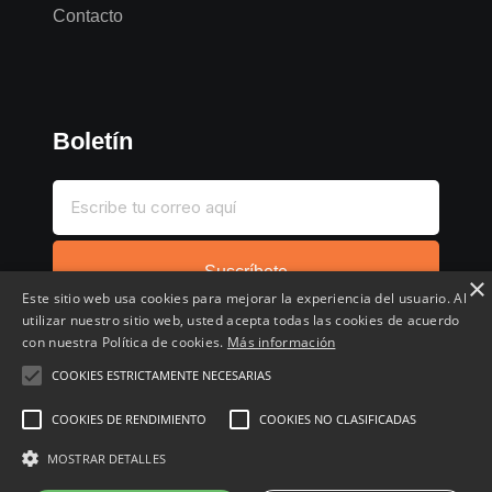
Contacto
Boletín
Suscríbete
×
Este sitio web usa cookies para mejorar la experiencia del usuario. Al
utilizar nuestro sitio web, usted acepta todas las cookies de acuerdo
con nuestra Política de cookies.
Más información
COOKIES ESTRICTAMENTE NECESARIAS
Inicio
Compartir chollo
Destacados
Cronológico
COOKIES DE RENDIMIENTO
COOKIES NO CLASIFICADAS
Comentados
Favoritos
MOSTRAR DETALLES
Copyright © 2022 - 2026 Buscochollos.es