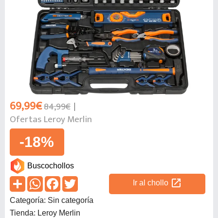
69,99€
84,99€
Ofertas Leroy Merlin
-18%
Buscochollos
open_in_new
Ir al chollo
Categoría: Sin categoría
Tienda: Leroy Merlin