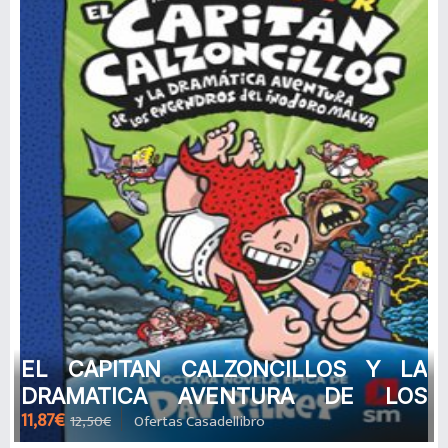
EL CAPITAN CALZONCILLOS Y LA
DRAMATICA AVENTURA DE LOS
11,87€
12,50€
Ofertas Casadellibro
ENGENDROS DEL INODORO MALVA