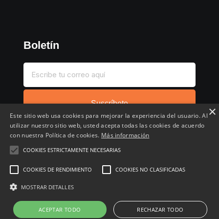
Boletín
Suscríbete
×
Este sitio web usa cookies para mejorar la experiencia del usuario. Al
utilizar nuestro sitio web, usted acepta todas las cookies de acuerdo
con nuestra Política de cookies.
Más información
COOKIES ESTRICTAMENTE NECESARIAS
Inicio
Compartir chollo
Destacados
Cronológico
COOKIES DE RENDIMIENTO
COOKIES NO CLASIFICADAS
Comentados
Favoritos
MOSTRAR DETALLES
Copyright © 2022 - 2026 Buscochollos.es
ACEPTAR TODO
RECHAZAR TODO