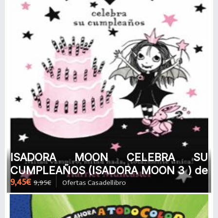
ISADORA MOON CELEBRA SU
CUMPLEAÑOS (ISADORA MOON 3 ) de
9,45€
9,95€
Ofertas Casadellibro
HARRIET MUNCASTER