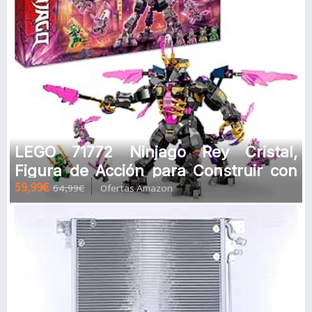
LEGO 71772 Ninjago Rey Cristal,
Figura de Acción para Construir con
59,99€
64,99€
Ofertas Amazon
Espada de Juguete y Mini Figura