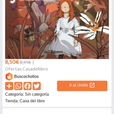
8,50€
8,95€
Ofertas Casadellibro
Buscochollos
open_in_new
Ir al chollo
Categoría: Sin categoría
Tienda: Casa del libro