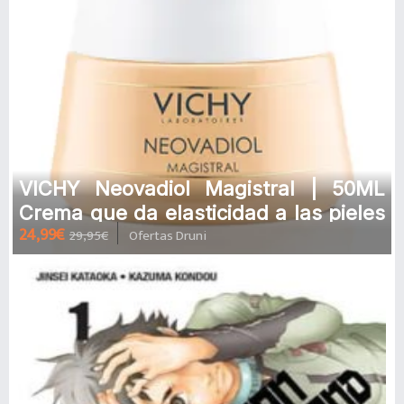
VICHY Neovadiol Magistral | 50ML
Crema que da elasticidad a las pieles
24,99€
29,95€
Ofertas Druni
después de la menopausia