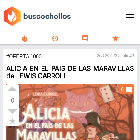
local_fire_department
history
comment
star
search
20/12/2022 22:46:40
#OFERTA 1000
person
ALICIA EN EL PAIS DE LAS MARAVILLAS
add
de LEWIS CARROLL
Menu
comment
0
0