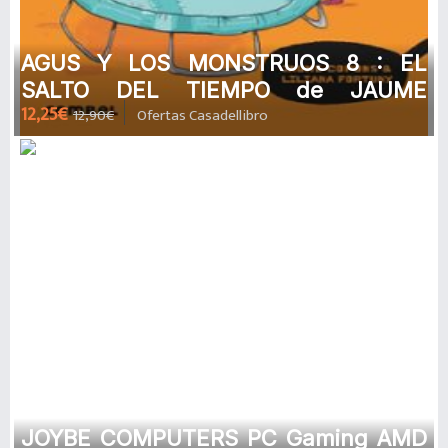
AGUS Y LOS MONSTRUOS 8 : EL
SALTO DEL TIEMPO de JAUME
12,25€
12,90€
Ofertas Casadellibro
COPONS RAMON
JOYBE COMPUTERS PC Gaming AMD