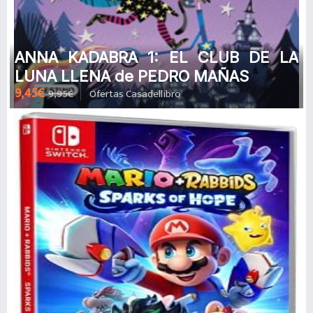
ANNA KADABRA 1: EL CLUB DE LA
LUNA LLENA de PEDRO MAÑAS
9,45€
9,95€
Ofertas Casadellibro