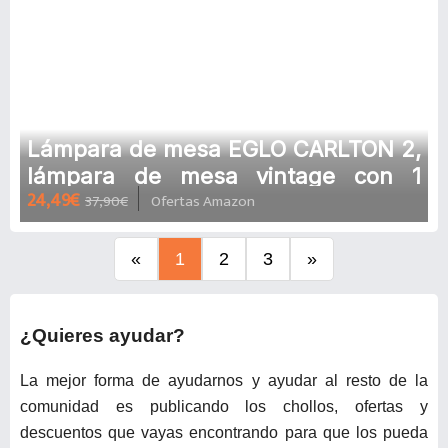
Lámpara de mesa EGLO CARLTON 2,
lámpara de mesa vintage con 1
24,49€
37,90€
Ofertas Amazon
bombilla, lámpara de mesita de
noche de acero y plástico, colores
dorado, negro, casquillo E14,
«
1
2
3
»
interruptor incluido
¿Quieres ayudar?
La mejor forma de ayudarnos y ayudar al resto de la
comunidad es publicando los chollos, ofertas y
descuentos que vayas encontrando para que los pueda