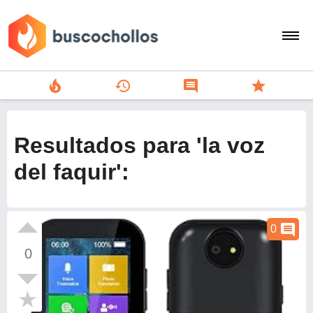
local_fire_department
history
comment
star
search
person
Resultados para 'la voz
add
del faquir':
Menu
comment
0
0