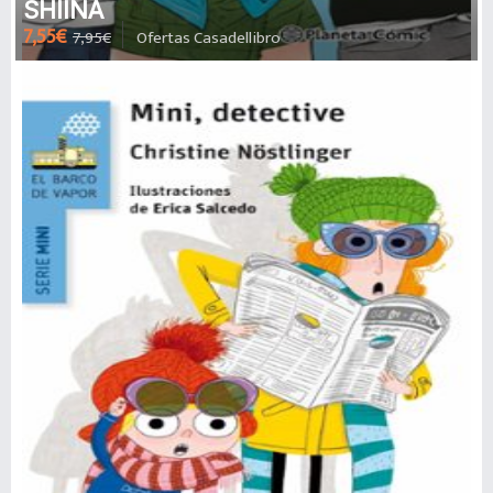
SHIINA
7,55€
7,95€
Ofertas Casadellibro