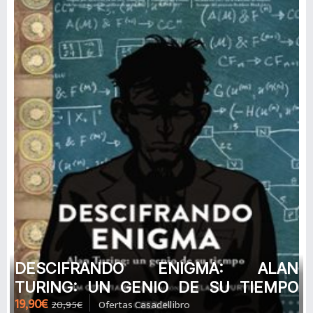
DESCIFRANDO ENIGMA: ALAN
TURING: UN GENIO DE SU TIEMPO
19,90€
20,95€
Ofertas Casadellibro
(LIBROS SINGULARES) de JIM