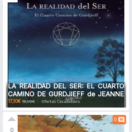
LA REALIDAD DEL SER: EL CUARTO
CAMINO DE GURDJIEFF de JEANNE
17,10€
18,00€
Ofertas Casadellibro
DE SALZMANN
comment
0
0