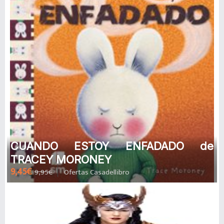
CUANDO ESTOY ENFADADO de
TRACEY MORONEY
9,45€
9,95€
Ofertas Casadellibro