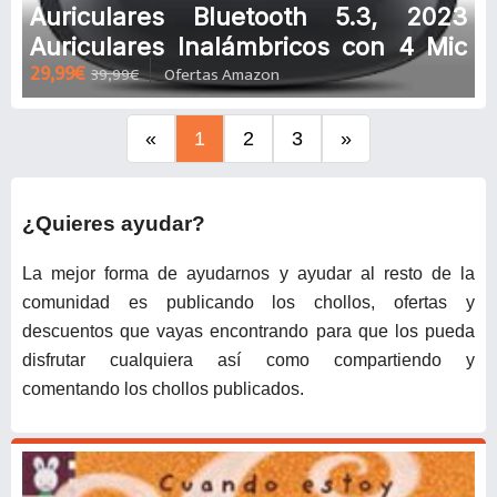
Auriculares Bluetooth 5.3, 2023
Auriculares Inalámbricos con 4 Mic
29,99€
39,99€
Ofertas Amazon
Cancelación de Ruido Llamadas en
HD, In Ear Cascos Inalambricos HiFi
Estéreo, IP7 Impermeable Control
«
1
2
3
»
Táctil 25H Audifonos Deportivos
¿Quieres ayudar?
La mejor forma de ayudarnos y ayudar al resto de la
comunidad es publicando los chollos, ofertas y
descuentos que vayas encontrando para que los pueda
disfrutar cualquiera así como compartiendo y
comentando los chollos publicados.