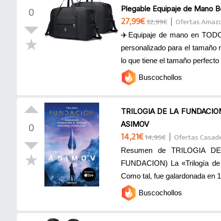
Plegable Equipaje de Mano Bo
0
27,99€
32,99€
Ofertas Amaz
✈️Equipaje de mano en TOD
personalizado para el tamaño 
lo que tiene el tamaño perfecto 
Buscochollos
TRILOGIA DE LA FUNDACIO
ASIMOV
0
14,21€
14,96€
Ofertas Casade
Resumen de TRILOGIA D
FUNDACION) La «Trilogía de la
Como tal, fue galardonada en 1
Buscochollos