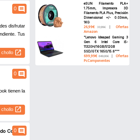
eSUN Filamento PLA+
comment
0
1.75mm, Impresora 3D
Filamento PLA Plus, Precisión
Dimensional +/- 0.03mm,
1KG
des disfrutar
26,99€
Ofertas
33,99€
Amazon
ndiente. Tus
"Lenovo Ideapad Gaming 3
Gen 6 Intel Core i5-
11320H/16GB/512GB
open_in_new
SSD/GTX 1650/15.6"""
l chollo
699,99€
Ofertas
849,00€
PcComponentes
comment
0
ok tienen la
open_in_new
l chollo
comment
0
do Colegio,