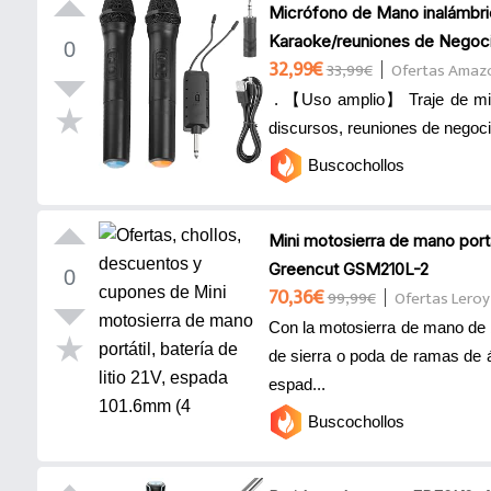
Micrófono de Mano inalámbri
Karaoke/reuniones de Negoc
0
32,99€
33,99€
Ofertas Amaz
. 【Uso amplio】 Traje de micr
discursos, reuniones de negoci
Buscochollos
Mini motosierra de mano portát
Greencut GSM210L-2
0
70,36€
99,99€
Ofertas Leroy
Con la motosierra de mano de b
de sierra o poda de ramas de 
espad...
Buscochollos