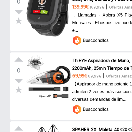
0
139,99€
169,99€
Ofertas Am
. Llamadas - Xplora X5 Play 
Mensajes - El dispositivo pued
e...
Buscochollos
ThiEYE Aspiradora de Mano, 
2200mAh, 25min Tiempo de Tra
0
69,99€
89,99€
Ofertas Ama
【Aspirador de mano potente 1
admiten 2 veces más succión. 
diversas demandas de lim...
Buscochollos
SPAHER 2X Maleta 40x20x25c