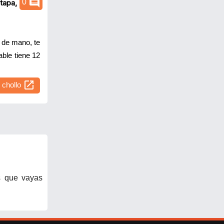
comment
0
tapa, acero
 de mano, te
able tiene 12
open_in_new
l chollo
s que vayas