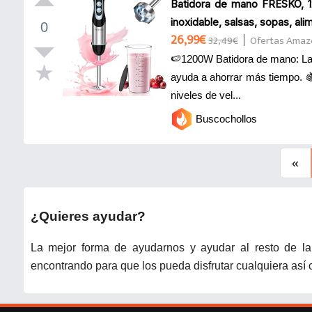
Batidora de mano FRESKO, 1
inoxidable, salsas, sopas, a
0
26,99€
32,49€
Ofertas Amaz
🍉1200W Batidora de mano: La 
ayuda a ahorrar más tiempo. 🍇
niveles de vel...
Buscochollos
«
¿Quieres ayudar?
La mejor forma de ayudarnos y ayudar al resto de la
encontrando para que los pueda disfrutar cualquiera as