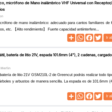
co, micrófono de Mano inalámbrico VHF Universal con Receptor/
ios
on
ófono de mano inalámbrico: adecuado para cantos familiares de K
os, etc. 【Alto rendimiento】 Fuerte capacidad antiinterfere...
Ir a
il, batería de litio 21V, espada 101.6mm (4"), 2 cadenas, cargador
 Merlin
atería de litio 21V GSM210L-2 de Greencut podrás realizar todo tipo
árboles y arbustos de manera sencilla. La espada es de 101.6mm (4”
Ir a