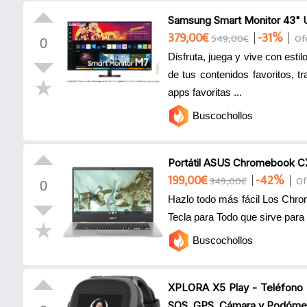
Samsung Smart Monitor 4
379,00€
-31%
549,00€
Of
0
Disfruta, juega y vive con esti
de tus contenidos favoritos, t
apps favoritas ...
Buscochollos
Portátil ASUS Chromebook 
199,00€
-42%
349,00€
Of
0
Hazlo todo más fácil Los Chro
Tecla para Todo que sirve para
Buscochollos
XPLORA X5 Play - Teléfono R
SOS, GPS, Cámara y Podómetr