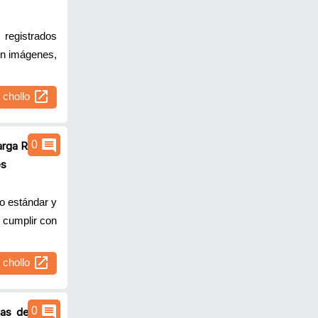
 registrados
on imágenes,
open_in_new
l chollo
comment
0
rga Rápida,
es
o estándar y
 cumplir con
open_in_new
l chollo
comment
0
as de Viaje