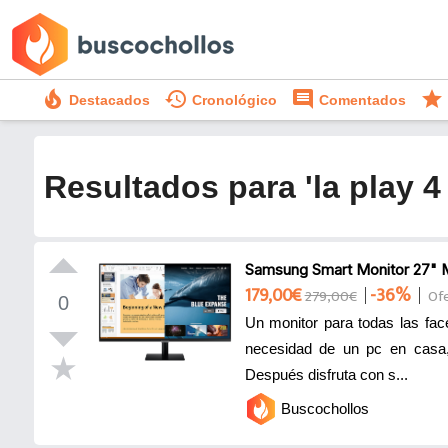
local_fire_department
history
comment
star
Destacados
Cronológico
Comentados
Resultados para 'la play 
Samsung Smart Monitor 27"
179,00€
-36%
279,00€
Of
0
Un monitor para todas las fac
necesidad de un pc en casa, 
Después disfruta con s...
Buscochollos