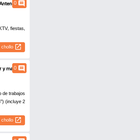
comment
0
Antena para
TV, fiestas,
open_in_new
l chollo
comment
0
 y maletín -
 de trabajos
) (incluye 2
open_in_new
l chollo