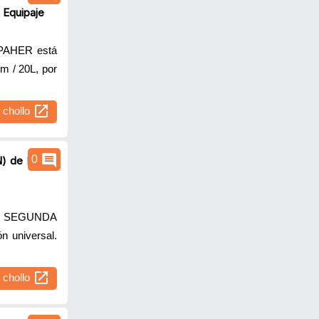
 Equipaje
SPAHER está
m / 20L, por
open_in_new
l chollo
comment
0
) de ISAAC
, SEGUNDA
n universal.
open_in_new
l chollo