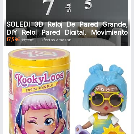
SOLEDI 3D Reloj De Pared Grande,
DIY Reloj Pared Digital, Movimiento
17,59€
21,99€
Ofertas Amazon
Silencioso, Estilo Moderno, Dec