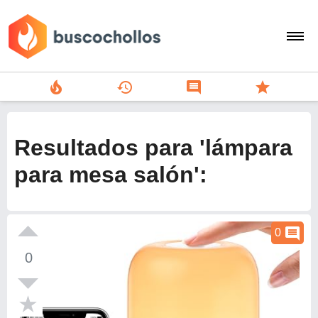
local_fire_department
history
comment
star
search
person
Resultados para 'lámpara
add
para mesa salón':
Menu
comment
0
0