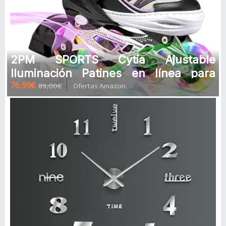
2PM SPORTS Cytia Ajustable
Iluminación Patines en línea para
76,99€
89,00€
Ofertas Amazon
niños y Adolescentes con luz Complet