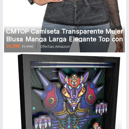
CMTOP Camiseta Transparente Mujer
Blusa Manga Larga Elegante Top con
14,99€
15,99€
Ofertas Amazon
Cuello Redondo Casual