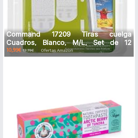
Command 17209 Tiras cuelga
Cuadros, Bianco, M/L, Set de 12
10,99€
13,19€
Ofertas Amazon
Piezas