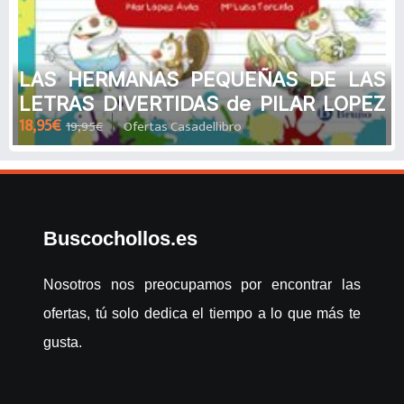
LAS HERMANAS PEQUEÑAS DE LAS
LETRAS DIVERTIDAS de PILAR LOPEZ
18,95€
19,95€
Ofertas Casadellibro
AVILA
Buscochollos.es
Nosotros nos preocupamos por encontrar las
ofertas, tú solo dedica el tiempo a lo que más te
gusta.