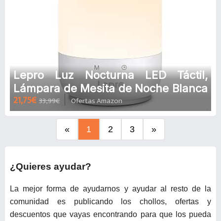
Lepro Luz Nocturna LED Táctil,
Lámpara de Mesita de Noche Blanca
21,75€
33,99€
Ofertas Amazon
Cálida a Fría Regulable, Lámpara de
Noche Cambio Color RGB, con
Temporizador, Lámpara de Mesa
«
1
2
3
»
para Dormitorio, Sala, Niños y más,
Plata
¿Quieres ayudar?
La mejor forma de ayudarnos y ayudar al resto de la
comunidad es publicando los chollos, ofertas y
descuentos que vayas encontrando para que los pueda