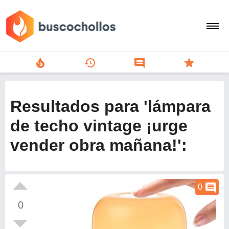
local_fire_department
history
comment
star
search
person
Resultados para 'lámpara
add
de techo vintage ¡urge
vender obra mañana!':
Menu
comment
0
0