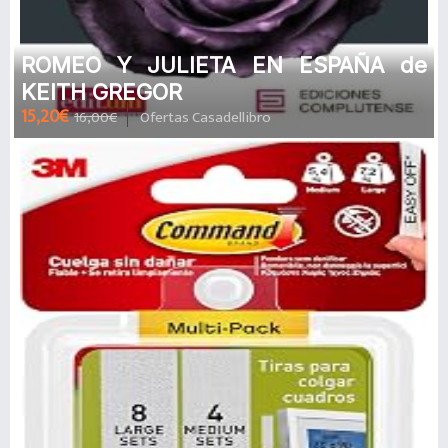
ROMEO Y JULIETA EN ESPAÑA de
KEITH GREGOR
15,20€
16,00€
Ofertas Casadellibro