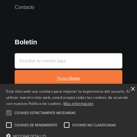
Contacto
Boletín
Suscríbete
×
Este sitio web usa cookies para mejorar la experiencia del usuario. Al
utilizar nuestro sitio web, usted acepta todas las cookies de acuerdo
con nuestra Política de cookies.
Más información
COOKIES ESTRICTAMENTE NECESARIAS
Inicio
Compartir chollo
Destacados
Cronológico
COOKIES DE RENDIMIENTO
COOKIES NO CLASIFICADAS
Comentados
Favoritos
Copyright © 2022 - 2026 Buscochollos.es
MOSTRAR DETALLES