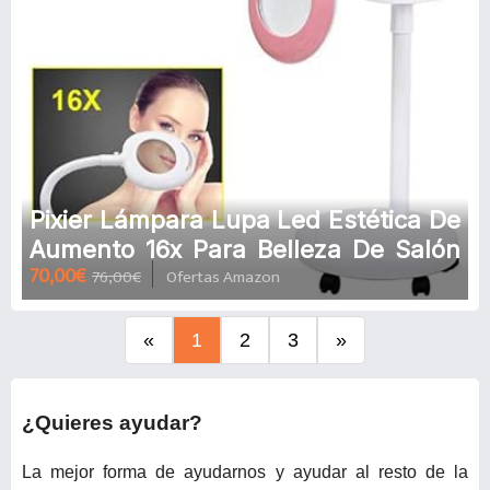
Pixier Lámpara Lupa Led Estética De
Aumento 16x Para Belleza De Salón
70,00€
76,00€
Ofertas Amazon
Tatuaje Escritorio Manicura
Maquillaje Pedicura Lectura Trabajo
Lámpara De Pie Flexible Profesional
«
1
2
3
»
Lupa C
¿Quieres ayudar?
La mejor forma de ayudarnos y ayudar al resto de la