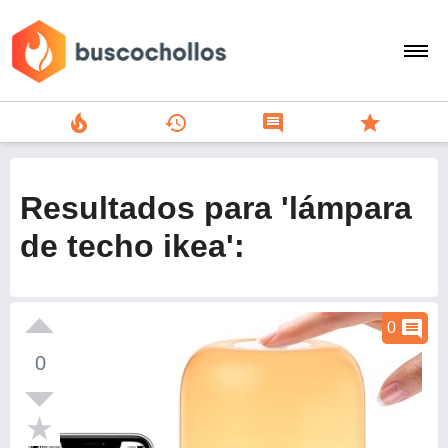
local_fire_department
history
comment
star
search
person
Resultados para 'lámpara
add
de techo ikea':
Menu
comment
0
0