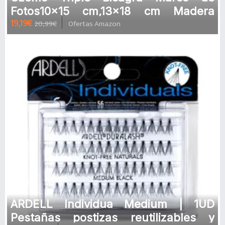
Fotos10x15 cm,13x18 cm Madera
19,19€
20,99€
Ofertas Amazon
Marco para Retrato Varias Fotos
Marco mu
ARDELL Individua Medium | 1UD
Pestañas postizas reutilizables y