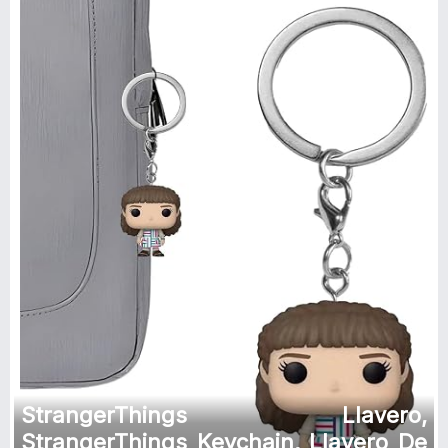
StrangerThings Llavero,
StrangerThings Keychain, Llavero De