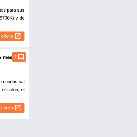
tos para sus
 5700K) y de
open_in_new
l chollo
comment
0
e mesita de
 e industrial
el salón, el
open_in_new
l chollo