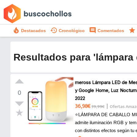
local_fire_department
history
comment
star
Destacados
Cronológico
Comentados
Resultados para 'lámpara 
meross Lámpara LED de Mesa
y Google Home, Luz Nocturn
0
2022
36,98€
39,99€
Ofertas Amaz
⭐LÁMPARA DE CABALLO MULT
admite iluminación RGB y temp
con distintos efectos según tu e