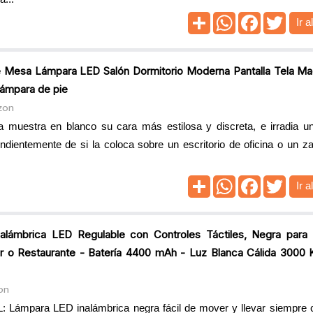
Ir a
 Mesa Lámpara LED Salón Dormitorio Moderna Pantalla Tela Mad
Lámpara de pie
zon
muestra en blanco su cara más estilosa y discreta, e irradia un
ientemente de si la coloca sobre un escritorio de oficina o un za
Ir a
ámbrica LED Regulable con Controles Táctiles, Negra para I
ar o Restaurante - Batería 4400 mAh - Luz Blanca Cálida 3000 
on
para LED inalámbrica negra fácil de mover y llevar siempre co