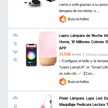
cama o sofá gracias a su peso
lámpara de escritorio, o ...
Buscochollos
Lepro Lámpara de Noche Int
Home, 16 Millones Colores R
0
APP
31,50€
41,99€
Ofertas Amaz
✅Configura el brillo y la temp
"Lepro LampUX" or "Smart Lif
un solo clic. ✅【Con...
Buscochollos
Pixier Lámpara Lupa Led Es
Maquillaje Pedicura Lectura 
0