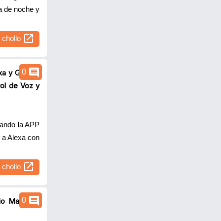
a de noche y
open_in_new
l chollo
comment
0
xa y Google
ol de Voz y
sando la APP
 a Alexa con
open_in_new
l chollo
comment
0
io Manicura