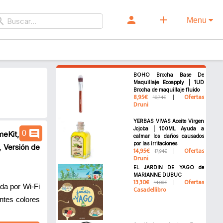
person
add
rch
Menu
BOHO Brocha Base De
Maquillaje Ecoapply | 1UD
Brocha de maquillaje fluido
8,95€
Ofertas
10,74€
Druni
YERBAS VIVAS Aceite Virgen
Jojoba | 100ML Ayuda a
comment
0
eKit, Alexa
calmar los daños causados
por las irritaciones
 Versión de
14,95€
Ofertas
17,94€
Druni
EL JARDIN DE YAGO de
MARIANNE DUBUC
13,30€
Ofertas
14,00€
 por Wi-Fi
Casadellibro
ntes colores