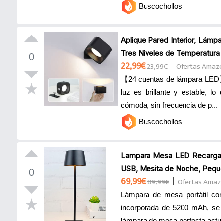
Buscochollos
Aplique Pared Interior, Lámp
Tres Niveles de Temperatura 
0
22,99€
23,99€
Ofertas Amaz
【24 cuentas de lámpara LED】L
luz es brillante y estable, 
cómoda, sin frecuencia de p...
Buscochollos
Lampara Mesa LED Recargabl
USB, Mesita de Noche, Pequeñ
0
69,99€
89,99€
Ofertas Ama
Lámpara de mesa portátil con
incorporada de 5200 mAh, se
lámpara de mesa perfecta actua