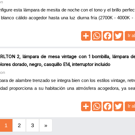
on
ure esta lámpara de mesita de noche con el tono y el brillo perfec
 blanco cálido acogedor hasta una luz diurna fría (2700K - 4000K -
Ir a
TON 2, lámpara de mesa vintage con 1 bombilla, lámpara d
ores dorado, negro, casquillo E14, interruptor incluido
zon
ra de alambre trenzado se integra bien con los estilos vintage, retro
lidad proporciona a su habitación una atmósfera acogedora, ya sea 
Ir a
1
2
3
»