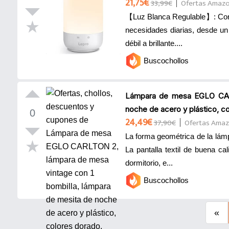
21,75€
33,99€
Ofertas Amaz
【Luz Blanca Regulable】: Config
necesidades diarias, desde un
débil a brillante....
Buscochollos
Lámpara de mesa EGLO CARL
noche de acero y plástico, col
0
24,49€
37,90€
Ofertas Ama
La forma geométrica de la lámpa
La pantalla textil de buena ca
dormitorio, e...
Buscochollos
«