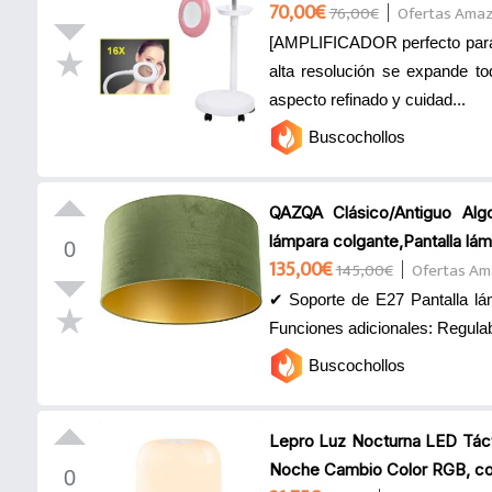
70,00€
76,00€
Ofertas Ama
[AMPLIFICADOR perfecto para e
alta resolución se expande tod
aspecto refinado y cuidad...
Buscochollos
QAZQA Clásico/Antiguo Algo
lámpara colgante,Pantalla lám
0
135,00€
145,00€
Ofertas A
✔ Soporte de E27 Pantalla lá
Funciones adicionales: Regulabl
Buscochollos
Lepro Luz Nocturna LED Táct
Noche Cambio Color RGB, con
0