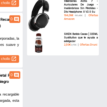
SteelSeries Arctis 7 -
open_in_new
l chollo
Auriculares De Juego -
Inalámbricos Sin Pérdidas -
Dts Headphone: X V2.0 Su
164,06€
Ofertas
195,49€
comment
Amazon
0
a Recargable
o）
SIKEN Batido Cacao | 325ML
Sustitutivo que te ayuda a
rporadas, la
adelgazar
2,50€
Ofertas Druni
y es suave y
2,79€
open_in_new
l chollo
comment
0
al Portátil
 Negro
a recargable
rgada, esta