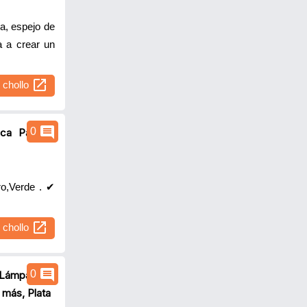
a, espejo de
a a crear un
open_in_new
l chollo
comment
0
ca Pantalla
ro,Verde . ✔
open_in_new
l chollo
comment
0
 Lámpara de
 más, Plata