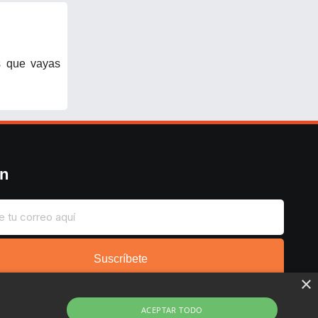
s que vayas
ín
Suscríbete
×
ACEPTAR TODO