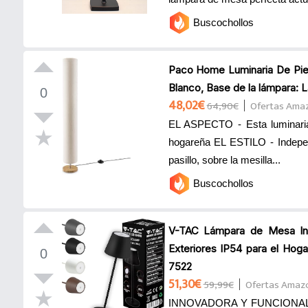
Buscochollos
Paco Home Luminaria De Pie
Blanco, Base de la lámpara: 
0
48,02€
64,90€
Ofertas Ama
EL ASPECTO - Esta luminaria 
hogareña EL ESTILO - Independ
pasillo, sobre la mesilla...
Buscochollos
V-TAC Lámpara de Mesa Inal
Exteriores IP54 para el Hog
0
7522
51,30€
59,99€
Ofertas Amaz
INNOVADORA Y FUNCIONAL: Lám