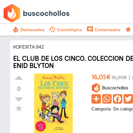
local_fire_department
history
comment
star
Destacados
Cronológico
Comentados
#OFERTA 942
EL CLUB DE LOS CINCO. COLECCION DE
ENID BLYTON
16,05€
16,90€
Buscochollos
0
Categoría: Sin catego