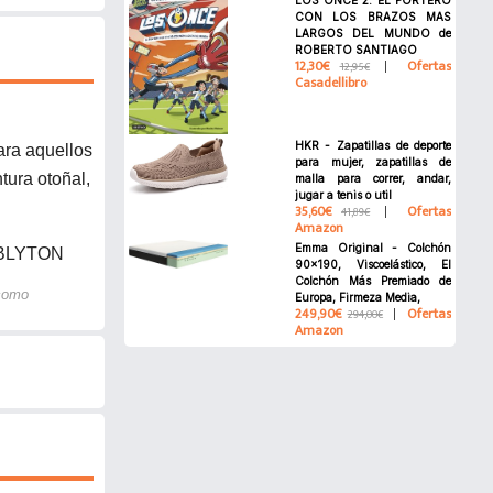
CON LOS BRAZOS MAS
LARGOS DEL MUNDO de
ROBERTO SANTIAGO
12,30€
Ofertas
12,95€
Casadellibro
HKR - Zapatillas de deporte
ara aquellos
para mujer, zapatillas de
tura otoñal,
malla para correr, andar,
jugar a tenis o util
35,60€
Ofertas
41,89€
Amazon
Emma Original - Colchón
 BLYTON
90x190, Viscoelástico, El
Colchón Más Premiado de
 como
Europa, Firmeza Media,
249,90€
Ofertas
294,00€
Amazon