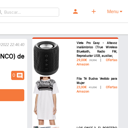
person
add
rch
Menu
Vieta Pro Easy - Altavoz
/2022 22:46:40
inalámbrico (True Wireless
Bluetooth, Radio FM,
INCO) de
Reproductor USB, auxiliar,
29,00€
Ofertas
39,99€
Amazon
comment
0
Fila Té Budva Vestido para
Mujer
23,00€
Ofertas
45,00€
Amazon
LOS ONCE 2. EL PORTERO