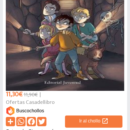
11,30€
11,90€
Ofertas Casadellibro
Buscochollos
open_in_new
Ir al chollo