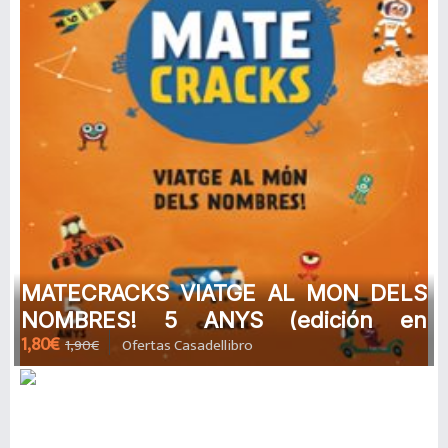
MATECRACKS VIATGE AL MON DELS
NOMBRES! 5 ANYS (edición en
1,80€
1,90€
Ofertas Casadellibro
catalán) de ANGEL ALSINA