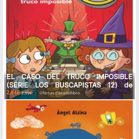
EL CASO DEL TRUCO IMPOSIBLE
(SERIE LOS BUSCAPISTAS 12) de
2,84€
2,99€
Ofertas Casadellibro
TERESA BLANCH