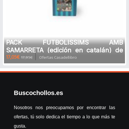
PACK FUTBOLISSIMS AMB
SAMARRETA (edición en catalán) de
17,05€
17,95€
Ofertas Casadellibro
ROBERTO SANTIAGO
Buscochollos.es
Nosotros nos preocupamos por encontrar las
ofertas, tú solo dedica el tiempo a lo que más te
gusta.