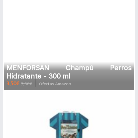
MENFORSAN Champú Perros
Hidratante - 300 ml
3,50€
7,50€
Ofertas Amazon