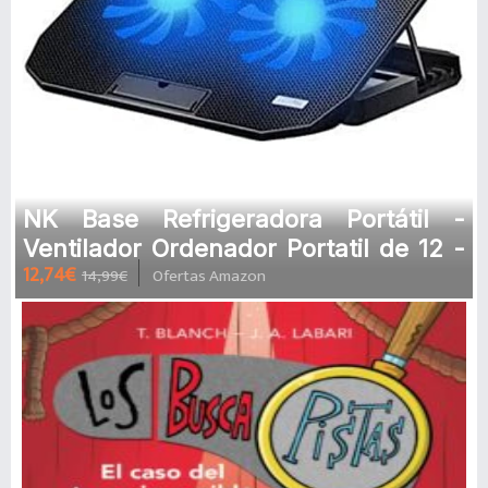
NK Base Refrigeradora Portátil -
Ventilador Ordenador Portatil de 12 -
12,74€
14,99€
Ofertas Amazon
17" con Soporte Ajustable 5