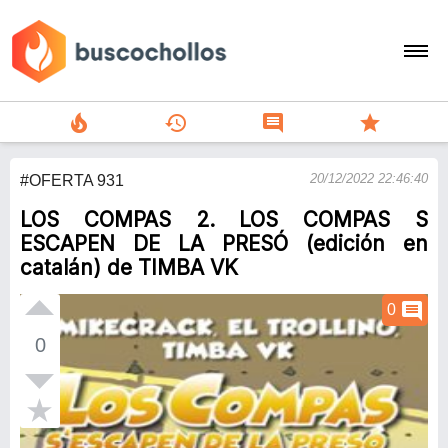
local_fire_department
history
comment
star
search
20/12/2022 22:46:40
#OFERTA 931
person
LOS COMPAS 2. LOS COMPAS S
add
ESCAPEN DE LA PRESÓ (edición en
catalán) de TIMBA VK
Menu
comment
0
0