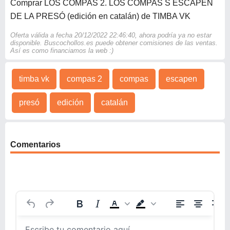
Comprar LOS COMPAS 2. LOS COMPAS S ESCAPEN
DE LA PRESÓ (edición en catalán) de TIMBA VK
Oferta válida a fecha 20/12/2022 22:46:40, ahora podría ya no estar
disponible. Buscochollos.es puede obtener comisiones de las ventas.
Así es como financiamos la web :)
timba vk
compas 2
compas
escapen
presó
edición
catalán
Comentarios