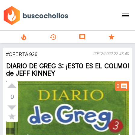
local_fire_department
history
comment
star
search
20/12/2022 22:46:40
#OFERTA 926
person
DIARIO DE GREG 3: ¡ESTO ES EL COLMO!
add
de JEFF KINNEY
Menu
comment
0
0