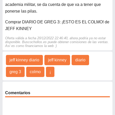
academia militar, se da cuenta de que va a tener que
ponerse las pilas.
Comprar DIARIO DE GREG 3: ¡ESTO ES EL COLMO! de
JEFF KINNEY
Oferta válida a fecha 20/12/2022 22:46:40, ahora podría ya no estar
disponible. Buscochollos.es puede obtener comisiones de las ventas.
Así es como financiamos la web :)
jeff kinney diario
jeff kinney
diario
greg 3
colmo
¡
Comentarios