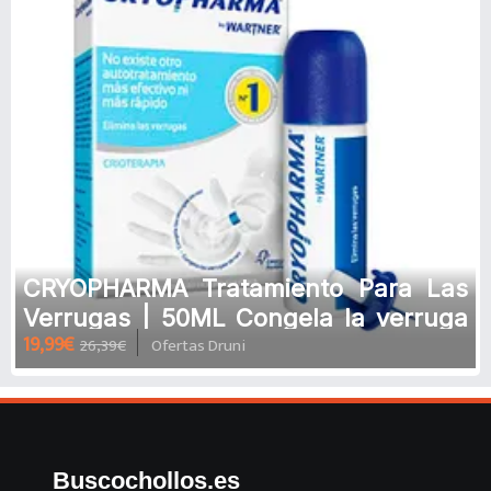
CRYOPHARMA Tratamiento Para Las
Verrugas | 50ML Congela la verruga
19,99€
26,39€
Ofertas Druni
hasta la raíz
Buscochollos.es