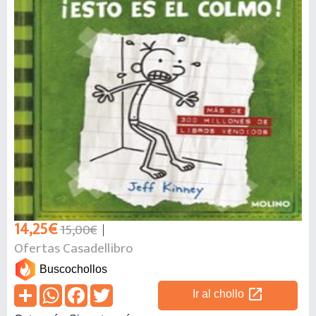
14,25€
15,00€
Ofertas Casadellibro
Buscochollos
open_in_new
Ir al chollo