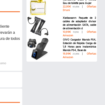
Eau de toilette para mujer
22,95€
Ofertas
65,00€
Druni
Xiatiaosann Paquete de 2
cables de adaptador divisor
de alimentación SATA, cable
liente
de alimentación d
10,99€
Ofertas
11,89€
llevarán a
Amazon
tura de todos
OIVO Cargador Mando PS4,
Estación de Rápida Carga de
1,8 Horas para inalambrica
Mando PS4, Base de
19,99€
Ofertas
25,99€
Amazon
 como