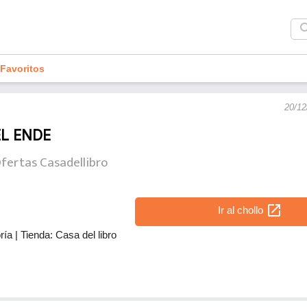
sea
Favoritos
20/12
EL ENDE
fertas Casadellibro
open_in_new
Ir al chollo
ría
|
Tienda: Casa del libro