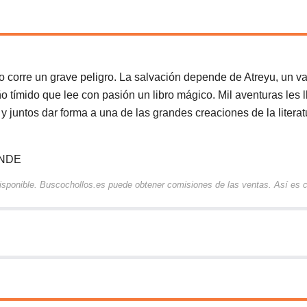
o corre un grave peligro. La salvación depende de Atreyu, un va
iño tímido que lee con pasión un libro mágico. Mil aventuras les 
y juntos dar forma a una de las grandes creaciones de la litera
ENDE
 disponible. Buscochollos.es puede obtener comisiones de las ventas. Así es