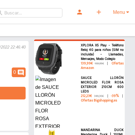
person
add
rch
Menu
XPLORA X5 Play - Teléfono
/2022 22:46:40
Reloj 4G para niños (SIM no
incluida) - Llamadas,
Mensajes, Modo Colegio
139,99€
Ofertas
169,99€
Amazon
comment
0
SAUCE LLORÓN
MICROLED FLOR ROSA
EXTERIOR 210CM 600
LEDS
212,23€
-39%
346,30€
Ofertas Bigshopping.es
MANDARINA DUCK
Mandarina Duck | 100ML