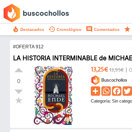
local_fire_department
history
comment
star
Destacados
Cronológico
Comentados
#OFERTA 912
LA HISTORIA INTERMINABLE de MICHA
13,25€
13,95€
O
Buscochollos
0
Categoría: Sin catego