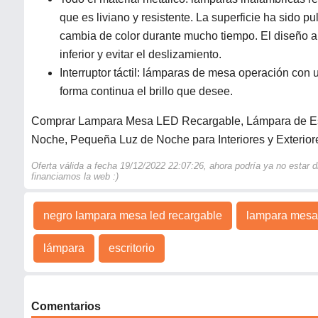
que es liviano y resistente. La superficie ha sido p
cambia de color durante mucho tiempo. El diseño anti
inferior y evitar el deslizamiento.
Interruptor táctil: lámparas de mesa operación con u
forma continua el brillo que desee.
Comprar Lampara Mesa LED Recargable, Lámpara de Escri
Noche, Pequeña Luz de Noche para Interiores y Exterior
Oferta válida a fecha 19/12/2022 22:07:26, ahora podría ya no estar
financiamos la web :)
negro lampara mesa led recargable
lampara mesa 
lámpara
escritorio
Comentarios