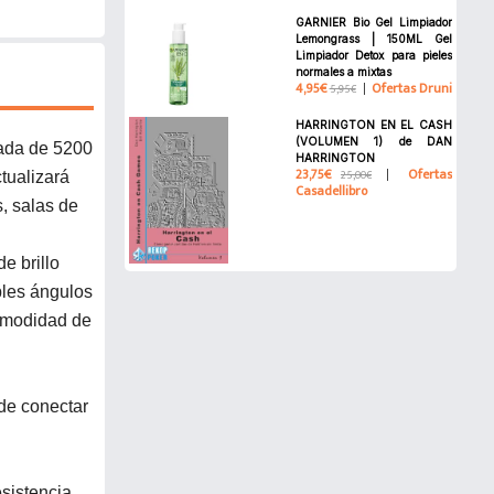
GARNIER Bio Gel Limpiador
Lemongrass | 150ML Gel
Limpiador Detox para pieles
normales a mixtas
4,95€
Ofertas Druni
5,95€
HARRINGTON EN EL CASH
(VOLUMEN 1) de DAN
rada de 5200
HARRINGTON
23,75€
Ofertas
25,00€
tualizará
Casadellibro
, salas de
e brillo
ples ángulos
comodidad de
de conectar
sistencia,