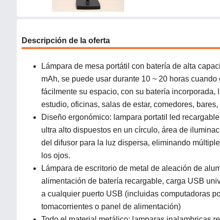
Descripción de la oferta
Lámpara de mesa portátil con batería de alta capac
mAh, se puede usar durante 10 ~ 20 horas cuando 
fácilmente su espacio, con su batería incorporada, 
estudio, oficinas, salas de estar, comedores, bares, 
Diseño ergonómico: lampara portatil led recargable, 
ultra alto dispuestos en un círculo, área de ilumin
del difusor para la luz dispersa, eliminando múltip
los ojos.
Lámpara de escritorio de metal de aleación de alum
alimentación de batería recargable, carga USB uni
a cualquier puerto USB (incluidas computadoras por
tomacorrientes o panel de alimentación)
Todo el material metálico: lamparas inalambricas re