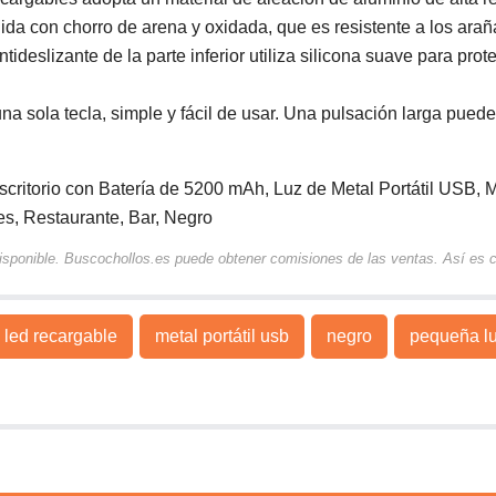
ulida con chorro de arena y oxidada, que es resistente a los ara
deslizante de la parte inferior utiliza silicona suave para prote
na sola tecla, simple y fácil de usar. Una pulsación larga puede
torio con Batería de 5200 mAh, Luz de Metal Portátil USB, M
es, Restaurante, Bar, Negro
 disponible. Buscochollos.es puede obtener comisiones de las ventas. Así es
led recargable
metal portátil usb
negro
pequeña l