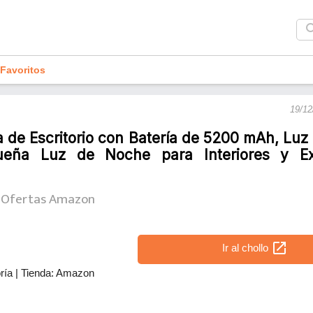
sea
Favoritos
19/12
de Escritorio con Batería de 5200 mAh, Luz 
ueña Luz de Noche para Interiores y Ext
Ofertas Amazon
open_in_new
Ir al chollo
ría
|
Tienda: Amazon