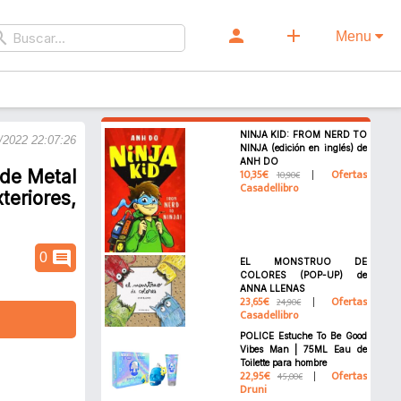
person
add
rch
Menu
NINJA KID: FROM NERD TO
/2022 22:07:26
NINJA (edición en inglés) de
ANH DO
de Metal
10,35€
Ofertas
10,90€
Casadellibro
eriores,
comment
0
EL MONSTRUO DE
COLORES (POP-UP) de
ANNA LLENAS
23,65€
Ofertas
24,90€
Casadellibro
POLICE Estuche To Be Good
Vibes Man | 75ML Eau de
Toilette para hombre
22,95€
Ofertas
45,00€
Druni