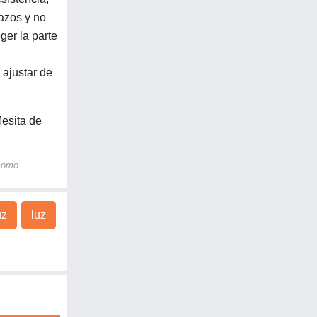
ñazos y no
ger la parte
 ajustar de
esita de
 como
uz
luz