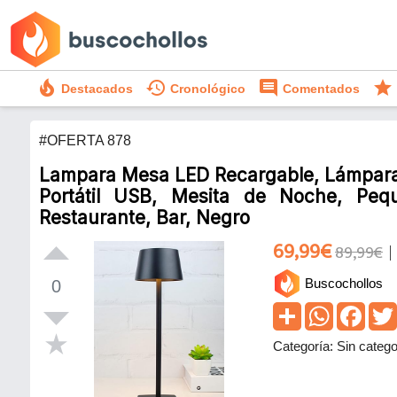
local_fire_department
history
comment
star
Destacados
Cronológico
Comentados
#OFERTA 878
Lampara Mesa LED Recargable, Lámpara 
Portátil USB, Mesita de Noche, Peq
Restaurante, Bar, Negro
69,99€
89,99€
Buscochollos
0
Categoría: Sin catego