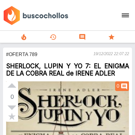
local_fire_department
history
comment
star
search
19/12/2022 22:07:22
#OFERTA 789
person
SHERLOCK, LUPIN Y YO 7: EL ENIGMA
add
DE LA COBRA REAL de IRENE ADLER
Menu
comment
0
0