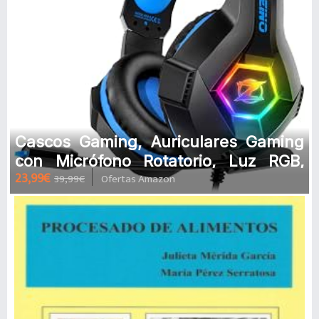
Cascos Gaming, Auriculares Gaming
con Micrófono Rotatorio, Luz RGB,
23,99€
39,99€
Ofertas Amazon
Premium Stereo, Orejeras Ligero