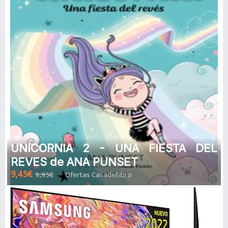
UNICORNIA 2 - UNA FIESTA DEL
REVES de ANA PUNSET
9,45€
9,95€
Ofertas Casadellibro