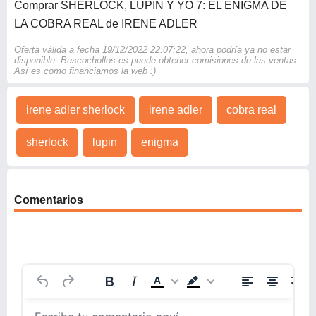
Comprar SHERLOCK, LUPIN Y YO 7: EL ENIGMA DE
LA COBRA REAL de IRENE ADLER
Oferta válida a fecha 19/12/2022 22:07:22, ahora podría ya no estar
disponible. Buscochollos.es puede obtener comisiones de las ventas.
Así es como financiamos la web :)
irene adler sherlock
irene adler
cobra real
sherlock
lupin
enigma
Comentarios