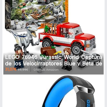
LEGO 76946 Jurassic World Captura
de los Velocirraptores Blue y Beta de
31,07€
34,99€
Ofertas Amazon
Película, Dinosaurios Jugue