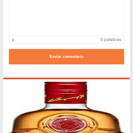
p
0 palabras
Enviar comentario