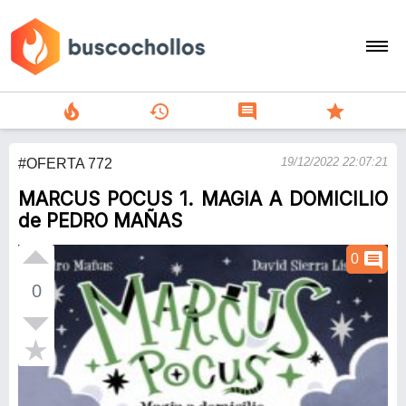
local_fire_department
history
comment
star
search
19/12/2022 22:07:21
#OFERTA 772
person
MARCUS POCUS 1. MAGIA A DOMICILIO
add
de PEDRO MAÑAS
Menu
comment
0
0