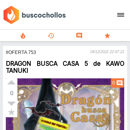
local_fire_department
history
comment
star
search
19/12/2022 22:07:21
#OFERTA 753
person
DRAGON BUSCA CASA 5 de KAWO
add
TANUKI
Menu
comment
0
0