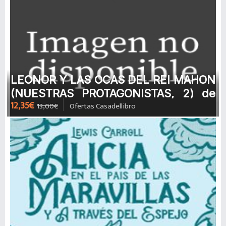
LEONOR Y LAS OCAS DEL REI MAHON
(NUESTRAS PROTAGONISTAS, 2) de
12,35€
13,00€
Ofertas Casadellibro
CARME RUBIO