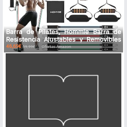
Barra de Pilates, Hommie Barra de
Resistencia Ajustables y Removibles
46,65€
59,99€
Ofertas Amazon
con 6 Diferentes Gomas Elastic