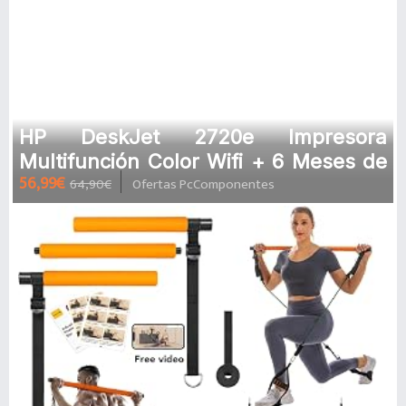
HP DeskJet 2720e Impresora
Multifunción Color Wifi + 6 Meses de
56,99€
64,90€
Ofertas PcComponentes
Impresión Instant Ink con HP+