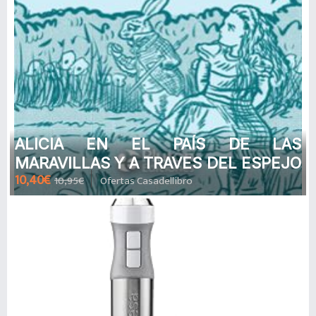
ALICIA EN EL PAÍS DE LAS
MARAVILLAS Y A TRAVES DEL ESPEJO
10,40€
10,95€
Ofertas Casadellibro
de LEWIS CARROLL