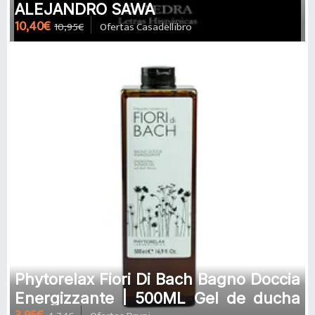
ALEJANDRO SAWA
10,40€
10,95€
Ofertas Casadellibro
Phytorelax Fiori Di Bach Bagno Doccia
Energizzante | 500ML Gel de ducha