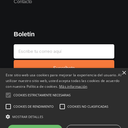
Contacto
Boletín
Suscríbete
×
Este sitio web usa cookies para mejorar la experiencia del usuario. Al
utilizar nuestro sitio web, usted acepta todas las cookies de acuerdo
con nuestra Política de cookies.
Más información
COOKIES ESTRICTAMENTE NECESARIAS
Inicio
Compartir chollo
Destacados
Cronológico
COOKIES DE RENDIMIENTO
COOKIES NO CLASIFICADAS
Comentados
Favoritos
MOSTRAR DETALLES
Copyright © 2022 - 2026 Buscochollos.es