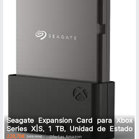
Seagate Expansion Card para Xbox
Series X|S, 1 TB, Unidad de Estado
228,76€
249,99€
Ofertas Amazon
sólido NVMe (STJR1000400)