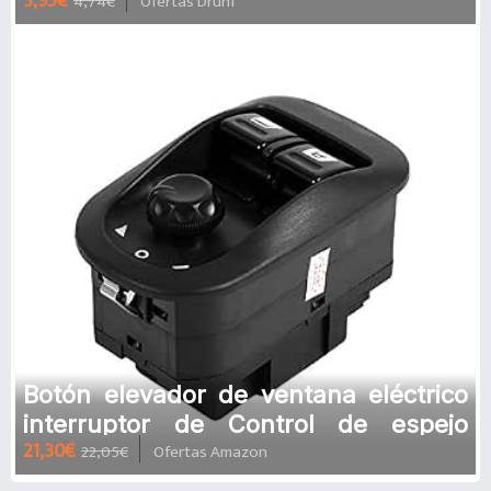
3,95€
4,74€
Ofertas Druni
energizante
Botón elevador de ventana eléctrico
interruptor de Control de espejo
21,30€
22,05€
Ofertas Amazon
lateral profesional para Peug