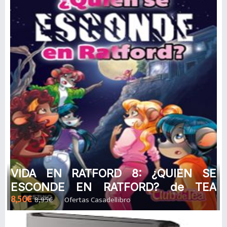
VIDA EN RATFORD 8: ¿QUIEN SE
ESCONDE EN RATFORD? de TEA
8,50€
8,95€
Ofertas Casadellibro
STILTON