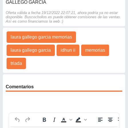
GALLEGO GARCIA
Oferta válida a fecha 19/12/2022 22:07:21, ahora podría ya no estar
disponible. Buscochollos.es puede obtener comisiones de las ventas.
Así es como financiamos la web :)
laura gallego garcia memorias
laura gallego garcia
idhun ii
memorias
triada
Comentarios