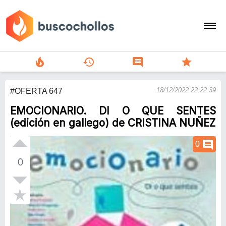
local_fire_department
history
comment
star
search
18/12/2022 22:22:39
#OFERTA 647
person
EMOCIONARIO. DI O QUE SENTES
add
(edición en gallego) de CRISTINA NUÑEZ
Menu
comment
0
0