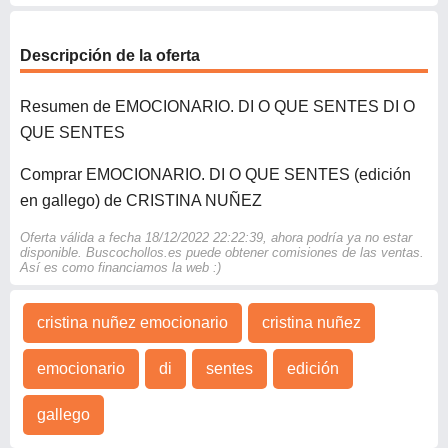
Descripción de la oferta
Resumen de EMOCIONARIO. DI O QUE SENTES DI O
QUE SENTES
Comprar EMOCIONARIO. DI O QUE SENTES (edición
en gallego) de CRISTINA NUÑEZ
Oferta válida a fecha 18/12/2022 22:22:39, ahora podría ya no estar
disponible. Buscochollos.es puede obtener comisiones de las ventas.
Así es como financiamos la web :)
cristina nuñez emocionario
cristina nuñez
emocionario
di
sentes
edición
gallego