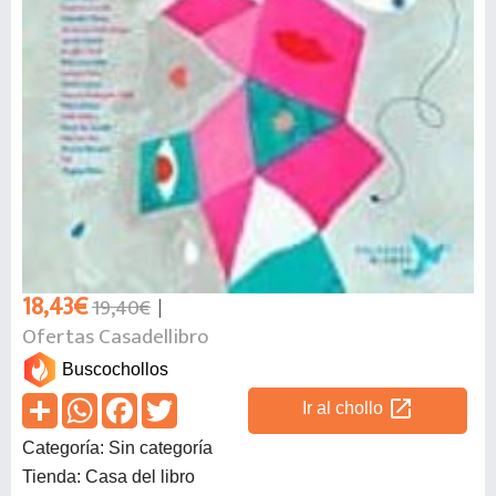
18,43€
19,40€
Ofertas Casadellibro
Buscochollos
open_in_new
Ir al chollo
Categoría: Sin categoría
Tienda: Casa del libro