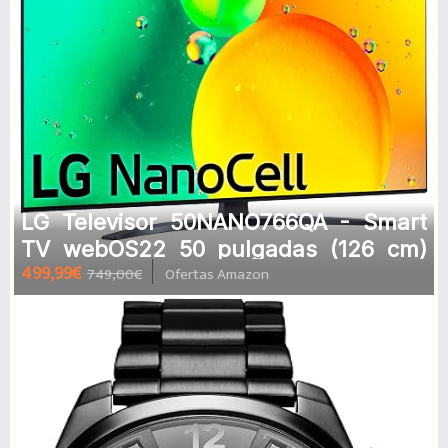
LG Televisor 50NANO766QA - Smart
TV webOS22 50 pulgadas (126 cm)
499,99€
749,00€
Ofertas Amazon
4K Nanocell, Procesador de Gran Pot