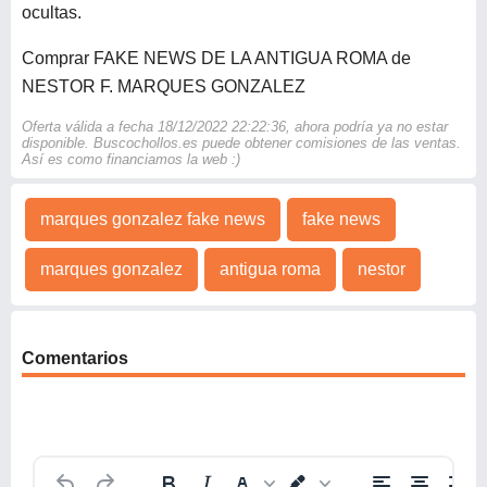
ocultas.
Comprar FAKE NEWS DE LA ANTIGUA ROMA de
NESTOR F. MARQUES GONZALEZ
Oferta válida a fecha 18/12/2022 22:22:36, ahora podría ya no estar
disponible. Buscochollos.es puede obtener comisiones de las ventas.
Así es como financiamos la web :)
marques gonzalez fake news
fake news
marques gonzalez
antigua roma
nestor
Comentarios