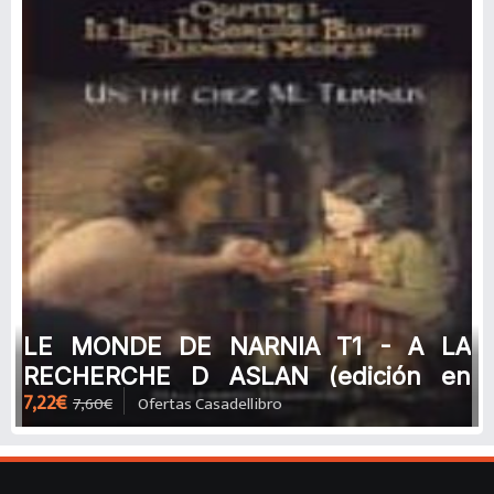
LE MONDE DE NARNIA T1 - A LA
RECHERCHE D ASLAN (edición en
7,22€
7,60€
Ofertas Casadellibro
francés) de CLIVE STAPLES LEWIS