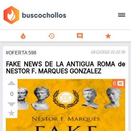
local_fire_department
history
comment
star
search
18/12/2022 22:22:36
#OFERTA 598
person
FAKE NEWS DE LA ANTIGUA ROMA de
add
NESTOR F. MARQUES GONZALEZ
Menu
comment
0
0