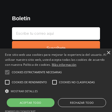
Boletín
Suscríbete
×
Este sitio web usa cookies para mejorar la experiencia del usuario. Al
utilizar nuestro sitio web, usted acepta todas las cookies de acuerdo
con nuestra Política de cookies.
Más información
COOKIES ESTRICTAMENTE NECESARIAS
Inicio
Compartir chollo
Destacados
Cronológico
COOKIES DE RENDIMIENTO
COOKIES NO CLASIFICADAS
Comentados
Favoritos
MOSTRAR DETALLES
Copyright © 2022 - 2026 Buscochollos.es
ACEPTAR TODO
RECHAZAR TODO
POWERED BY COOKIESCRIPT