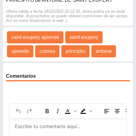
PRINCIPITO de ANTOINE DE SAINT EXUPERY
Oferta válida a fecha 18/12/2022 22:22:35, ahora podría ya no estar
disponible. Buscochollos.es puede obtener comisiones de las ventas.
Así es como financiamos la web :)
saint exupery aprende
saint exupery
aprende
colores
principito
antoine
Comentarios