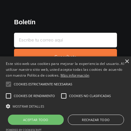
Boletín
Suscríbete
×
Este sitio web usa cookies para mejorar la experiencia del usuario. Al
utilizar nuestro sitio web, usted acepta todas las cookies de acuerdo
con nuestra Política de cookies.
Más información
COOKIES ESTRICTAMENTE NECESARIAS
Inicio
Compartir chollo
Destacados
Cronológico
COOKIES DE RENDIMIENTO
COOKIES NO CLASIFICADAS
Comentados
Favoritos
MOSTRAR DETALLES
Copyright © 2022 - 2026 Buscochollos.es
ACEPTAR TODO
RECHAZAR TODO
POWERED BY COOKIESCRIPT