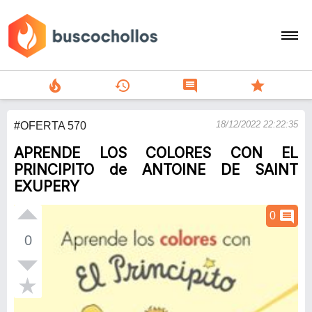
local_fire_department
history
comment
star
search
18/12/2022 22:22:35
#OFERTA 570
person
APRENDE LOS COLORES CON EL
add
PRINCIPITO de ANTOINE DE SAINT
EXUPERY
Menu
comment
0
0