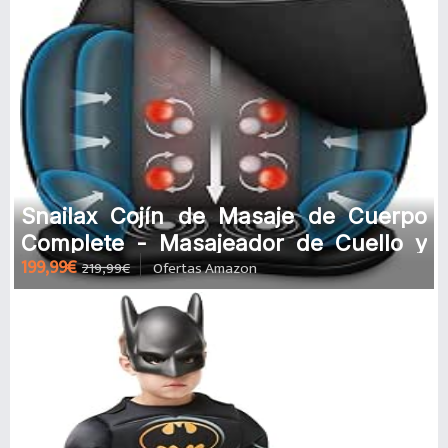
Snailax Cojín de Masaje de Cuerpo
Complete - Masajeador de Cuello y
199,99€
219,99€
Ofertas Amazon
Espalda Shiatsu con compresor d