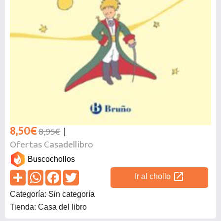
8,50€
8,95€
Ofertas Casadellibro
Buscochollos
open_in_new
Ir al chollo
Categoría: Sin categoría
Tienda: Casa del libro