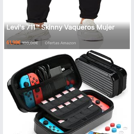
Levi's 711™ Skinny Vaqueros Mujer
61,98€
100,00€
Ofertas Amazon