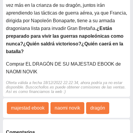
vez más en la crianza de su dragón, juntos irán
aprendiendo las tácticas de guerra aérea, ya que Francia,
dirigida por Napoleón Bonaparte, tiene a su armada
dragoniana lista para invadir Gran Bretaña.
¿Estás
preparado para vivir las guerras napoleónicas como
nunca?
¿Quién saldrá victorioso?
¿Quién caerá en la
batalla?
Comprar EL DRAGÓN DE SU MAJESTAD EBOOK de
NAOMI NOVIK
Oferta válida a fecha 18/12/2022 22:22:34, ahora podría ya no estar
disponible. Buscochollos.es puede obtener comisiones de las ventas.
Así es como financiamos la web :)
majestad ebook
naomi novik
dragón
Comentarios