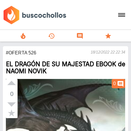
local_fire_department
history
comment
star
search
18/12/2022 22:22:34
#OFERTA 526
person
EL DRAGÓN DE SU MAJESTAD EBOOK de
add
NAOMI NOVIK
Menu
comment
0
0