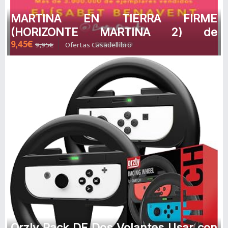
MARTINA EN TIERRA FIRME
(HORIZONTE MARTINA 2) de
9,45€
9,95€
Ofertas Casadellibro
ELISABET BENAVENT
Orzly Pack DE Dos Volantes Usar con