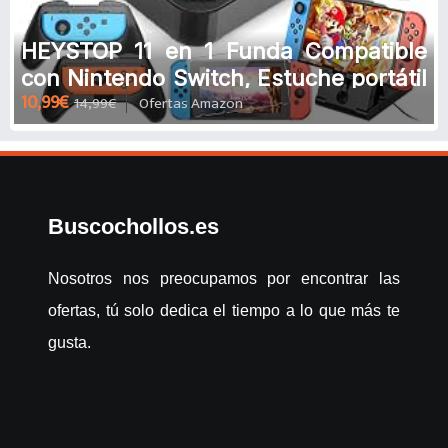
HEYSTOP 11 en 1 Funda Compatible
con Nintendo Switch, Estuche portátil
10,99€
14,99€
Ofertas Amazon
Incluye 2 Grips para Nintend
Buscochollos.es
Nosotros nos preocupamos por encontrar las
ofertas, tú solo dedica el tiempo a lo que más te
gusta.