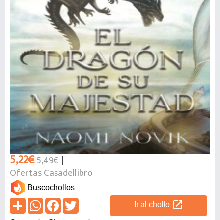
5,22€
5,49€
Ofertas Casadellibro
Buscochollos
open_in_new
Ir al chollo