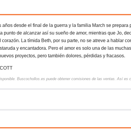
desde el final de la guerra y la familia March se prepara p
a punto de alcanzar así su sueño de amor, mientras que Jo, de
l corazón. La tímida Beth, por su parte, no se atreve a hablar c
estaruda y encantadora. Pero el amor es solo una de las mucha
, nuevos proyectos, pero también dolores, pérdidas y fracasos.
LCOTT
 disponible. Buscochollos.es puede obtener comisiones de las ventas. Así es