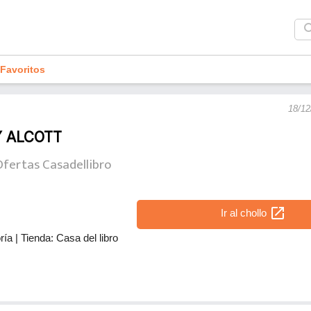
sea
Favoritos
18/12
Y ALCOTT
Ofertas Casadellibro
open_in_new
Ir al chollo
ría
|
Tienda: Casa del libro