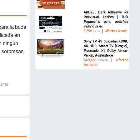
ARDELL Dark Adhesive For
Indivisual Lashes | 1UD
Pegamento para pestañas
ara la boda
individuales
5,75€
Ofertas Druni
6,75€
dicada en
Sony TV 43 pulgadas X80K,
on ningún
4K HDR, Smart TV (Google),
s sorpresas
Procesador X1, Dolby Atmos-
Vision, Asistente de
649,66€
Ofertas
899,00€
Amazon
 como