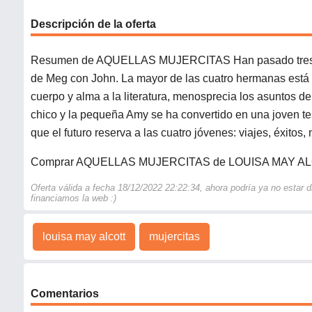
Descripción de la oferta
Resumen de AQUELLAS MUJERCITAS Han pasado tres años 
de Meg con John. La mayor de las cuatro hermanas está 
cuerpo y alma a la literatura, menosprecia los asuntos de
chico y la pequeña Amy se ha convertido en una joven t
que el futuro reserva a las cuatro jóvenes: viajes, éxitos
Comprar AQUELLAS MUJERCITAS de LOUISA MAY A
Oferta válida a fecha 18/12/2022 22:22:34, ahora podría ya no estar
financiamos la web :)
louisa may alcott
mujercitas
Comentarios