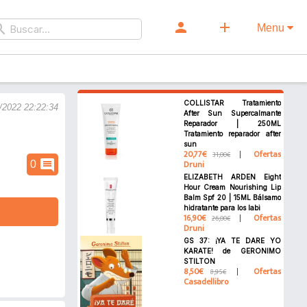
person
add
rch
Menu
COLLISTAR Tratamiento
/2022 22:22:34
After Sun Supercalmante
Reparador | 250ML
Tratamiento reparador after
sun
20,77€
Ofertas
31,00€
comment
Druni
0
ELIZABETH ARDEN Eight
Hour Cream Nourishing Lip
Balm Spf 20 | 15ML Bálsamo
hidratante para los labi
16,90€
Ofertas
26,00€
Druni
GS 37: ¡YA TE DARE YO
KARATE! de GERONIMO
STILTON
8,50€
Ofertas
8,95€
Casadellibro