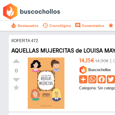
local_fire_department
history
comment
star
Destacados
Cronológico
Comentados
#OFERTA 472
AQUELLAS MUJERCITAS de LOUISA MA
14,15€
14,90€
Buscochollos
0
Categoría: Sin catego