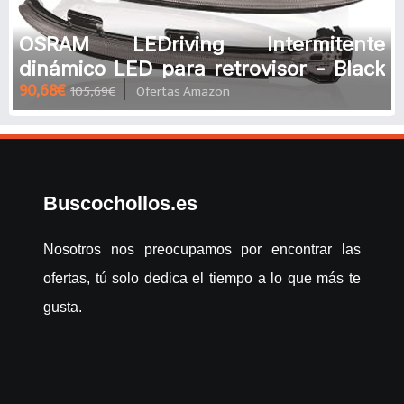
OSRAM LEDriving Intermitente
dinámico LED para retrovisor - Black
90,68€
105,69€
Ofertas Amazon
Edition, Set de 2
Buscochollos.es
Nosotros nos preocupamos por encontrar las
ofertas, tú solo dedica el tiempo a lo que más te
gusta.