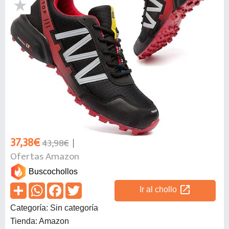
37,38€
43,98€
Ofertas Amazon
Buscochollos
open_in_new
Ir al chollo
Categoría: Sin categoría
Tienda: Amazon