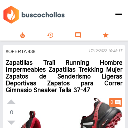
local_fire_department
history
comment
star
search
17/12/2022 16:48:17
#OFERTA 438
person
Zapatillas Trail Running Hombre
add
Impermeables Zapatillas Trekking Mujer
Zapatos de Senderismo Ligeras
Menu
Deportivas Zapatos para Correr
Gimnasio Sneaker Talla 37-47
comment
0
0