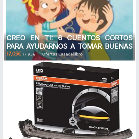
CREO EN TI: 6 CUENTOS CORTOS
PARA AYUDARNOS A TOMAR BUENAS
17,05€
17,95€
Ofertas Casadellibro
DECISIONES de ANNA MORATO
GARCIA