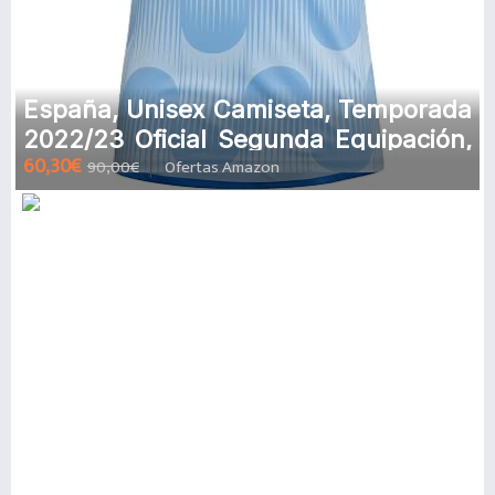
España, Unisex Camiseta, Temporada
2022/23 Oficial Segunda Equipación,
60,30€
90,00€
Ofertas Amazon
Talla M