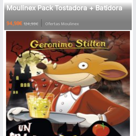
Moulinex Pack Tostadora + Batidora
94,98€
124,98€
Ofertas Moulinex