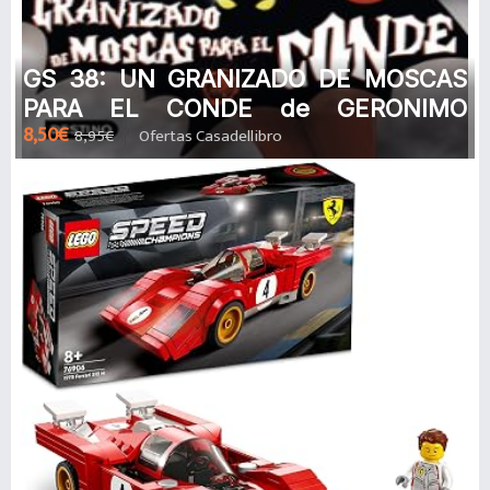
GS 38: UN GRANIZADO DE MOSCAS
PARA EL CONDE de GERONIMO
8,50€
8,95€
Ofertas Casadellibro
STILTON