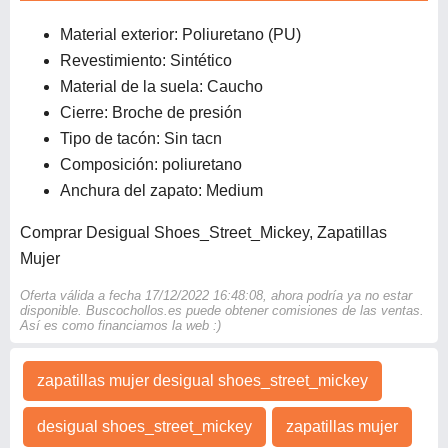
Material exterior: Poliuretano (PU)
Revestimiento: Sintético
Material de la suela: Caucho
Cierre: Broche de presión
Tipo de tacón: Sin tacn
Composición: poliuretano
Anchura del zapato: Medium
Comprar Desigual Shoes_Street_Mickey, Zapatillas
Mujer
Oferta válida a fecha 17/12/2022 16:48:08, ahora podría ya no estar
disponible. Buscochollos.es puede obtener comisiones de las ventas.
Así es como financiamos la web :)
zapatillas mujer desigual shoes_street_mickey
desigual shoes_street_mickey
zapatillas mujer