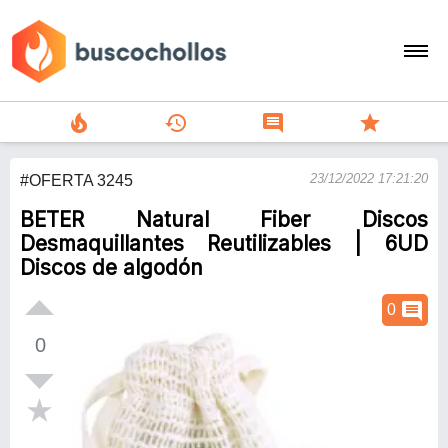
local_fire_department
history
comment
star
search
23/12/2022 17:21:20
#OFERTA 3245
person
BETER Natural Fiber Discos
add
Desmaquillantes Reutilizables | 6UD
Discos de algodón
Menu
comment
0
0