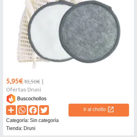
5,95€
10,50€
Ofertas Druni
Buscochollos
open_in_new
Ir al chollo
Categoría: Sin categoría
Tienda: Druni