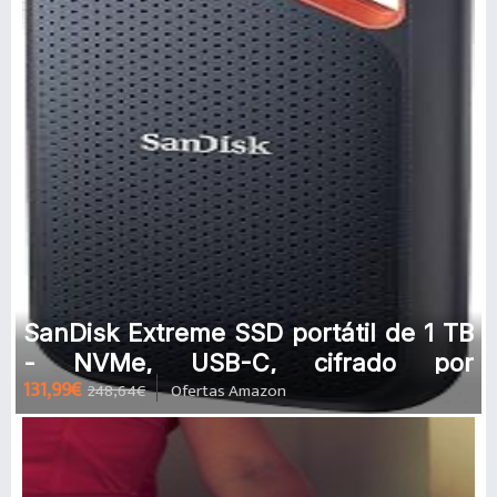
SanDisk Extreme SSD portátil de 1 TB
- NVMe, USB-C, cifrado por
131,99€
248,64€
Ofertas Amazon
hardware, hasta 1050MB/s, resistent