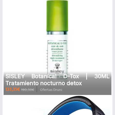
SISLEY Botanical D-Tox | 30ML
Tratamiento nocturno detox
133,35€
190,50€
Ofertas Druni