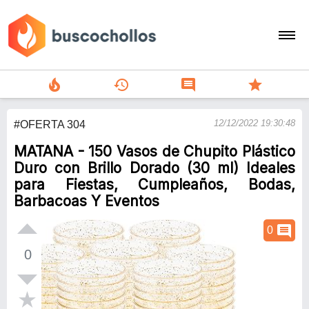
local_fire_department
history
comment
star
search
12/12/2022 19:30:48
#OFERTA 304
person
MATANA - 150 Vasos de Chupito Plástico
add
Duro con Brillo Dorado (30 ml) Ideales
para Fiestas, Cumpleaños, Bodas,
Menu
Barbacoas Y Eventos
comment
0
0