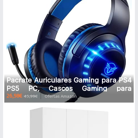
Pacrate Auriculares Gaming para PS4
PS5 PC, Cascos Gaming para
26,98€
45,99€
Ofertas Amazon
Nintendo Switch Xbox One con
Cancelac