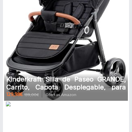
Kinderkraft Silla de Paseo GRANDE,
Carrito, Capota Desplegable, para
129,98€
139,00€
Ofertas Amazon
Niños, Negro