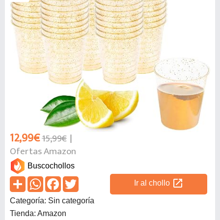
12,99€
15,99€
Ofertas Amazon
Buscochollos
open_in_new
Ir al chollo
Categoría: Sin categoría
Tienda: Amazon