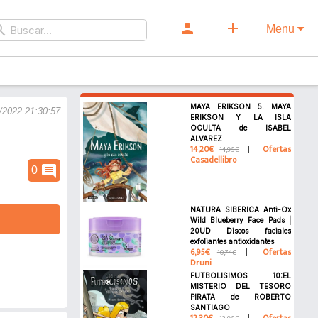
person
add
rch
Menu
MAYA ERIKSON 5. MAYA
/2022 21:30:57
ERIKSON Y LA ISLA
OCULTA de ISABEL
ALVAREZ
14,20€
Ofertas
14,95€
Casadellibro
comment
0
NATURA SIBERICA Anti-Ox
Wild Blueberry Face Pads |
20UD Discos faciales
exfoliantes antioxidantes
6,95€
Ofertas
10,74€
Druni
FUTBOLISIMOS 10:EL
MISTERIO DEL TESORO
PIRATA de ROBERTO
SANTIAGO