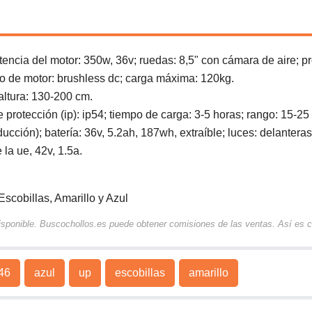
otencia del motor: 350w, 36v; ruedas: 8,5" con cámara de aire; p
 tipo de motor: brushless dc; carga máxima: 120kg.
altura: 130-200 cm.
 protección (ip): ip54; tiempo de carga: 3-5 horas; rango: 15-25
cción); batería: 36v, 5.2ah, 187wh, extraíble; luces: delanteras
la ue, 42v, 1.5a.
scobillas, Amarillo y Azul
 disponible. Buscochollos.es puede obtener comisiones de las ventas. Así es
46
azul
up
escobillas
amarillo