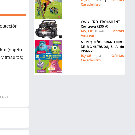
12,30€
Ofertas
12,95€
Casadellibro
Cevik PRO PRO6SILENT -
rotección
Compresor (230 V)
145,00€
Ofertas
171,42€
Amazon
MI PEQUEÑO GRAN LIBRO
DE MONSTRUOS, S. A. de
 km (sujeto
DISNEY
10,40€
Ofertas
10,95€
 y traseras;
Casadellibro
 como