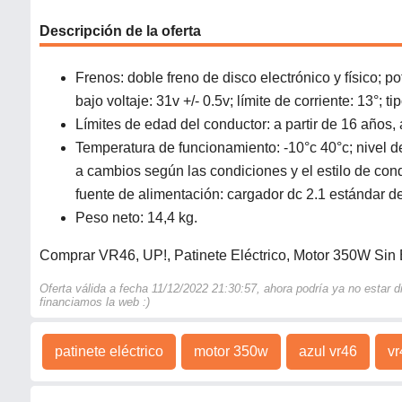
Descripción de la oferta
Frenos: doble freno de disco electrónico y físico; p
bajo voltaje: 31v +/- 0.5v; límite de corriente: 13°;
Límites de edad del conductor: a partir de 16 años, 
Temperatura de funcionamiento: -10°c 40°c; nivel de
a cambios según las condiciones y el estilo de condu
fuente de alimentación: cargador dc 2.1 estándar de 
Peso neto: 14,4 kg.
Comprar VR46, UP!, Patinete Eléctrico, Motor 350W Sin E
Oferta válida a fecha 11/12/2022 21:30:57, ahora podría ya no estar
financiamos la web :)
patinete eléctrico
motor 350w
azul vr46
vr