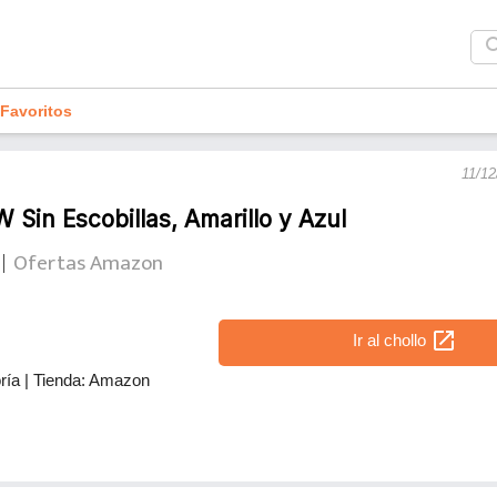
sea
Favoritos
11/12
 Sin Escobillas, Amarillo y Azul
Ofertas Amazon
open_in_new
Ir al chollo
ría
|
Tienda: Amazon