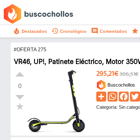
local_fire_department
history
comment
star
Destacados
Cronológico
Comentados
#OFERTA 275
VR46, UP!, Patinete Eléctrico, Motor 350W
295,21€
306,51€
Buscochollos
0
Categoría: Sin catego