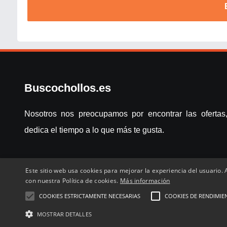
Buscochollos.es
Nosotros nos preocupamos por encontrar las ofertas,
dedica el tiempo a lo que más te gusta.
Este sitio web usa cookies para mejorar la experiencia del usuario. A
con nuestra Política de cookies.
Más información
COOKIES ESTRICTAMENTE NECESARIAS
COOKIES DE RENDIMIE
Inicio
Compartir chollo
Destacados
Cronológico
Com
MOSTRAR DETALLES