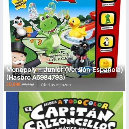
Monopoly - Junior (Versión Española)
(Hasbro A6984793)
20,99€
27,99€
Ofertas Amazon