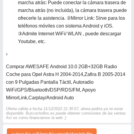
marcha atrás: Puede conectar la cámara trasera de
marcha atrás (no incluida), la cámara trasera puede
ofrecerle la asistencia. ②Mirror Link: Sirve para los
teléfonos móviles con sistema Android y iOS.
③Admite Internet WiFi/ WLAN , puede descargar
Youtube, etc.
›
Comprar AWESAFE Android 10.0 2GB+32GB Radio
Coche para Opel Astra H 2004-2014,Zafira B 2005-2014
con 9 Pulgadas Pantalla Táctil, Autoradio
WiFi/GPS/Bluetooth/DSP/RDS/FM, Apoyo
MirrorLink,Carplay/Android Auto
Oferta válida a fecha 11/12/2022 21:30:57, ahora podría ya no estar
disponible. Buscochollos.es puede obtener comisiones de las ventas.
Así es como financiamos la web :)