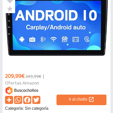
209,99€
249,99€
Ofertas Amazon
Buscochollos
open_in_new
Ir al chollo
Categoría: Sin categoría