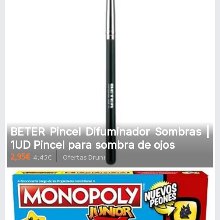
BETER Pincel Difuminador Sombras |
1UD Pincel para sombra de ojos
2,95€
4,45€
Ofertas Druni