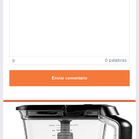
p
0 palabras
Enviar comentario