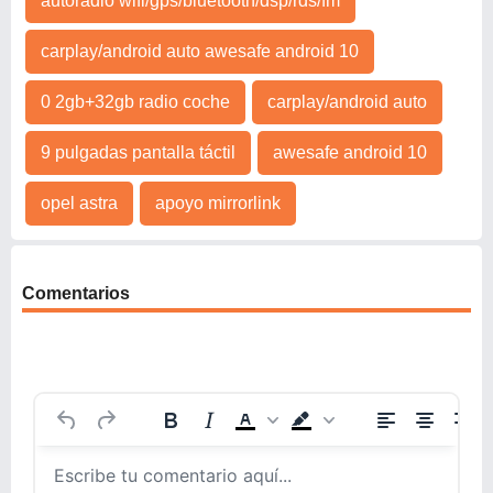
autoradio wifi/gps/bluetooth/dsp/rds/fm
carplay/android auto awesafe android 10
0 2gb+32gb radio coche
carplay/android auto
9 pulgadas pantalla táctil
awesafe android 10
opel astra
apoyo mirrorlink
Comentarios