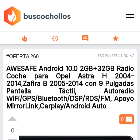
local_fire_department
history
comment
star
search
11/12/2022 21:30:57
#OFERTA 260
person
AWESAFE Android 10.0 2GB+32GB Radio
add
Coche para Opel Astra H 2004-
2014,Zafira B 2005-2014 con 9 Pulgadas
Menu
Pantalla Táctil, Autoradio
WiFi/GPS/Bluetooth/DSP/RDS/FM, Apoyo
MirrorLink,Carplay/Android Auto
comment
0
0