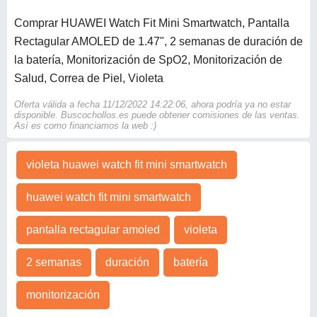
Comprar HUAWEI Watch Fit Mini Smartwatch, Pantalla
Rectagular AMOLED de 1.47", 2 semanas de duración de
la batería, Monitorización de SpO2, Monitorización de
Salud, Correa de Piel, Violeta
Oferta válida a fecha 11/12/2022 14:22:06, ahora podría ya no estar
disponible. Buscochollos.es puede obtener comisiones de las ventas.
Así es como financiamos la web :)
violeta huawei watch fit mini smartwatch
huawei watch fit mini smartwatch
pantalla rectagular amoled
violeta
2 semanas
duración
batería
monitorización