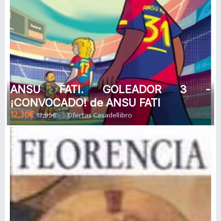
ANSU FATI. GOLEADOR 3 -
¡CONVOCADO! de ANSU FATI
12,30€
12,95€
Ofertas Casadellibro