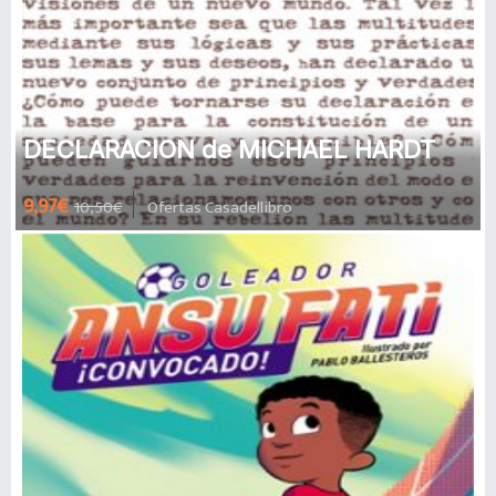
DECLARACION de MICHAEL HARDT
9,97€
10,50€
Ofertas Casadellibro