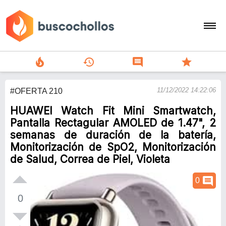
local_fire_department
history
comment
star
search
11/12/2022 14:22:06
#OFERTA 210
person
HUAWEI Watch Fit Mini Smartwatch,
add
Pantalla Rectagular AMOLED de 1.47", 2
semanas de duración de la batería,
Menu
Monitorización de SpO2, Monitorización
de Salud, Correa de Piel, Violeta
comment
0
0