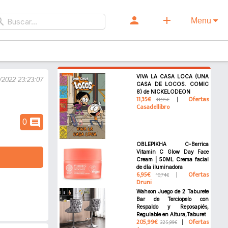
person
add
rch
Menu
VIVA LA CASA LOCA (UNA
/2022 23:23:07
CASA DE LOCOS. COMIC
8) de NICKELODEON
11,35€
Ofertas
11,95€
Casadellibro
comment
0
OBLEPIKHA C-Berrica
Vitamin C Glow Day Face
Cream | 50ML Crema facial
de día iluminadora
6,95€
Ofertas
10,74€
Druni
Wahson Juego de 2 Taburete
Bar de Terciopelo con
Respaldo y Reposapiés,
Regulable en Altura,Taburet
205,99€
Ofertas
225,99€