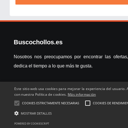
Buscochollos.es
Nosotros nos preocupamos por encontrar las ofertas,
dedica el tiempo a lo que más te gusta.
Este sitio web usa cookies para mejorar la experiencia del usuario. A
con nuestra Política de cookies.
Más información
COOKIES ESTRICTAMENTE NECESARIAS
COOKIES DE RENDIMIE
Inicio
Compartir chollo
Destacados
Cronológico
Com
MOSTRAR DETALLES
POWERED BY COOKIESCRIPT