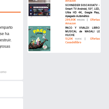
Amazon
SCHNEIDER 50SC400ATV -
Smart TV Android, 50", LED,
Ultra HD 4K, Google Play,
Apagado Automático
299,90€
Ofertas
449,00€
Amazon
omparto
PACO Y VIVALDI: LIBRO
MUSICAL de MAGALI LE
 se ha
HUCHE
13,25€
Ofertas
13,95€
struir.
Casadellibro
grosas
 como