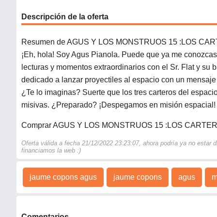
Descripción de la oferta
Resumen de AGUS Y LOS MONSTRUOS 15 :LOS CA
¡Eh, hola! Soy Agus Pianola. Puede que ya me conozca
lecturas y momentos extraordinarios con el Sr. Flat y su 
dedicado a lanzar proyectiles al espacio con un mensaje 
¿Te lo imaginas? Suerte que los tres carteros del espaci
misivas. ¿Preparado? ¡Despegamos en misión espacial!
Comprar AGUS Y LOS MONSTRUOS 15 :LOS CARTE
Oferta válida a fecha 21/12/2022 23:23:07, ahora podría ya no estar
financiamos la web :)
jaume copons agus
jaume copons
agus
m
Comentarios