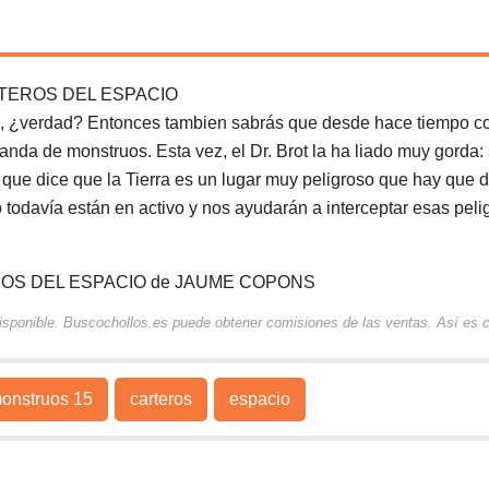
RTEROS DEL ESPACIO
s, ¿verdad? Entonces tambien sabrás que desde hace tiempo c
banda de monstruos. Esta vez, el Dr. Brot la ha liado muy gorda:
que dice que la Tierra es un lugar muy peligroso que hay que de
o todavía están en activo y nos ayudarán a interceptar esas peli
ROS DEL ESPACIO de JAUME COPONS
 disponible. Buscochollos.es puede obtener comisiones de las ventas. Así es
onstruos 15
carteros
espacio