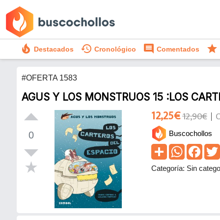
local_fire_department
history
comment
star
Destacados
Cronológico
Comentados
#OFERTA 1583
AGUS Y LOS MONSTRUOS 15 :LOS CART
12,25€
12,90€
O
Buscochollos
0
Categoría: Sin catego