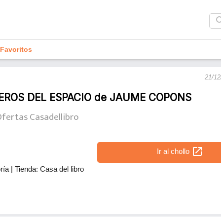
sea
Favoritos
21/12
EROS DEL ESPACIO de JAUME COPONS
fertas Casadellibro
open_in_new
Ir al chollo
ría
|
Tienda: Casa del libro