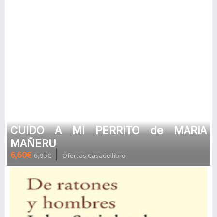
CUIDO A MI PERRITO de MARIA
MAÑERU
6,60€
6,95€
Ofertas Casadellibro