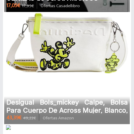
17,05€
17,95€
Ofertas Casadellibro
Desigual Bols_mickey Calpe, Bolsa
Para Cuerpo De Across Mujer, Blanco,
43,39€
49,22€
Ofertas Amazon
Talla Única