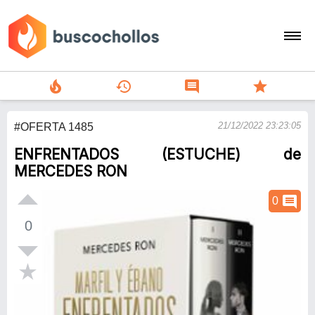
local_fire_department
history
comment
star
search
21/12/2022 23:23:05
#OFERTA 1485
person
ENFRENTADOS (ESTUCHE) de
add
MERCEDES RON
Menu
comment
0
0