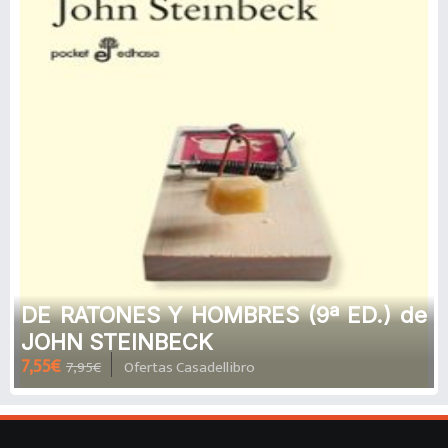
DE RATONES Y HOMBRES (9ª ED.) de
JOHN STEINBECK
7,55€
7,95€
Ofertas Casadellibro