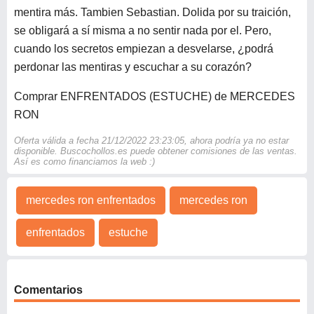
mentira más. Tambien Sebastian. Dolida por su traición,
se obligará a sí misma a no sentir nada por el. Pero,
cuando los secretos empiezan a desvelarse, ¿podrá
perdonar las mentiras y escuchar a su corazón?
Comprar ENFRENTADOS (ESTUCHE) de MERCEDES
RON
Oferta válida a fecha 21/12/2022 23:23:05, ahora podría ya no estar
disponible. Buscochollos.es puede obtener comisiones de las ventas.
Así es como financiamos la web :)
mercedes ron enfrentados
mercedes ron
enfrentados
estuche
Comentarios