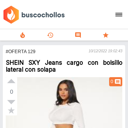
local_fire_department
history
comment
star
search
10/12/2022 19:02:43
#OFERTA 129
person
SHEIN SXY Jeans cargo con bolsillo
add
lateral con solapa
Menu
comment
0
0