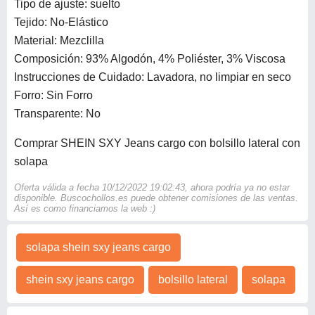
Tipo de ajuste: suelto
Tejido: No-Elástico
Material: Mezclilla
Composición: 93% Algodón, 4% Poliéster, 3% Viscosa
Instrucciones de Cuidado: Lavadora, no limpiar en seco
Forro: Sin Forro
Transparente: No
Comprar SHEIN SXY Jeans cargo con bolsillo lateral con
solapa
Oferta válida a fecha 10/12/2022 19:02:43, ahora podría ya no estar
disponible. Buscochollos.es puede obtener comisiones de las ventas.
Así es como financiamos la web :)
solapa shein sxy jeans cargo
shein sxy jeans cargo
bolsillo lateral
solapa