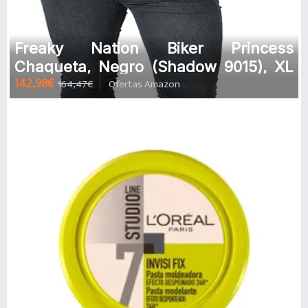
Freaky Nation Biker Princess
Chaqueta, Negro (Shadow 9015), XL
142,98€
164,47€
Ofertas Amazon
para Mujer