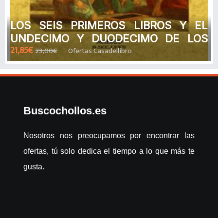
LOS SEIS PRIMEROS LIBROS Y EL
UNDECIMO Y DUODECIMO DE LOS
21,85€
23,00€
Ofertas Casadellibro
ELEMENT OS DE EUCLIDES de
EUCLIDES
Buscochollos.es
Nosotros nos preocupamos por encontrar las
ofertas, tú solo dedica el tiempo a lo que más te
gusta.