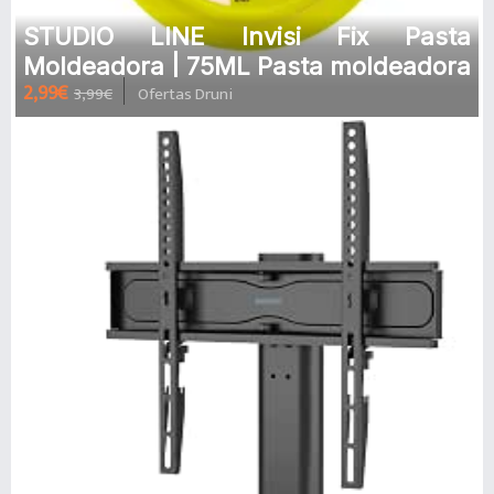
STUDIO LINE Invisi Fix Pasta
Moldeadora | 75ML Pasta moldeadora
2,99€
3,99€
Ofertas Druni
de efecto despeinado