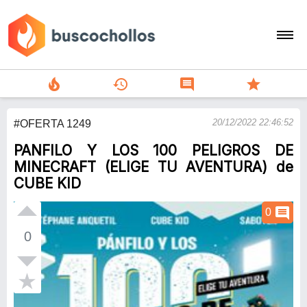
local_fire_department
history
comment
star
search
20/12/2022 22:46:52
#OFERTA 1249
person
PANFILO Y LOS 100 PELIGROS DE
add
MINECRAFT (ELIGE TU AVENTURA) de
CUBE KID
Menu
comment
0
0