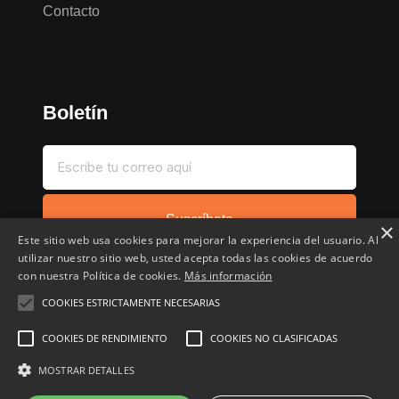
Contacto
Boletín
Suscríbete
×
Este sitio web usa cookies para mejorar la experiencia del usuario. Al
utilizar nuestro sitio web, usted acepta todas las cookies de acuerdo
con nuestra Política de cookies.
Más información
COOKIES ESTRICTAMENTE NECESARIAS
Inicio
Compartir chollo
Destacados
Cronológico
COOKIES DE RENDIMIENTO
COOKIES NO CLASIFICADAS
Comentados
Favoritos
MOSTRAR DETALLES
Copyright © 2022 - 2026 Buscochollos.es