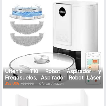
Ultenic T10 Robot Aspirador y
Fregasuelos, Aspirador Robot Láser
393,00€
459,00€
Ofertas Amazon
con Autovaciado, 3000Pa Succión,