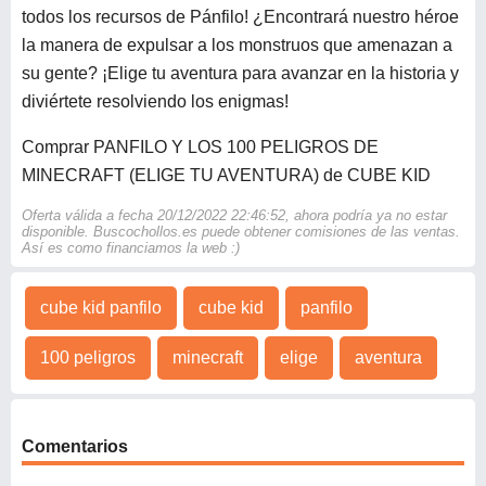
todos los recursos de Pánfilo! ¿Encontrará nuestro héroe
la manera de expulsar a los monstruos que amenazan a
su gente? ¡Elige tu aventura para avanzar en la historia y
diviértete resolviendo los enigmas!
Comprar PANFILO Y LOS 100 PELIGROS DE
MINECRAFT (ELIGE TU AVENTURA) de CUBE KID
Oferta válida a fecha 20/12/2022 22:46:52, ahora podría ya no estar
disponible. Buscochollos.es puede obtener comisiones de las ventas.
Así es como financiamos la web :)
cube kid panfilo
cube kid
panfilo
100 peligros
minecraft
elige
aventura
Comentarios