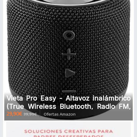
Vieta Pro Easy - Altavoz inalámbrico
(True Wireless Bluetooth, Radio FM,
29,90€
39,99€
Ofertas Amazon
Reproductor USB, auxiliar,