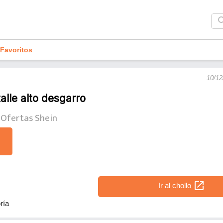
sea
Favoritos
10/12
lle alto desgarro
Ofertas Shein
open_in_new
Ir al chollo
ría