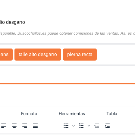
lto desgarro
 disponible. Buscochollos.es puede obtener comisiones de las ventas. Así es
eans
talle alto desgarro
pierna recta
Formato
Herramientas
Tabla