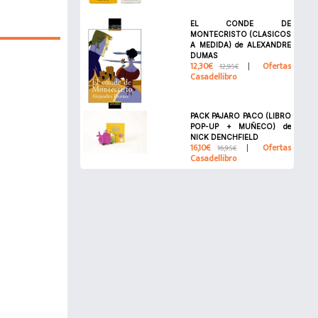
EL CONDE DE
MONTECRISTO (CLASICOS
A MEDIDA) de ALEXANDRE
DUMAS
12,30€
Ofertas
12,95€
Casadellibro
PACK PAJARO PACO (LIBRO
POP-UP + MUÑECO) de
NICK DENCHFIELD
16,10€
Ofertas
16,95€
Casadellibro