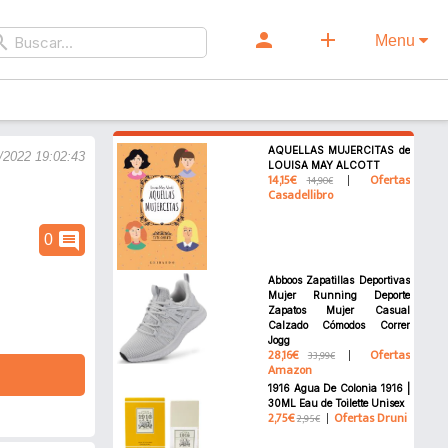
person
add
rch
Menu
AQUELLAS MUJERCITAS de
/2022 19:02:43
LOUISA MAY ALCOTT
14,15€
Ofertas
14,90€
Casadellibro
comment
0
Abboos Zapatillas Deportivas
Mujer Running Deporte
Zapatos Mujer Casual
Calzado Cómodos Correr
Jogg
28,16€
Ofertas
33,99€
Amazon
1916 Agua De Colonia 1916 |
30ML Eau de Toilette Unisex
2,75€
Ofertas Druni
2,95€