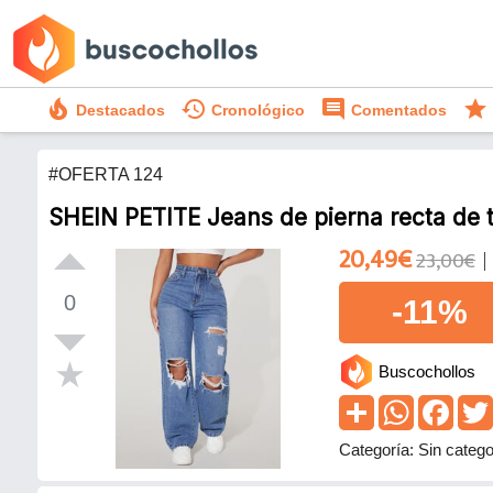
local_fire_department
history
comment
star
Destacados
Cronológico
Comentados
#OFERTA 124
SHEIN PETITE Jeans de pierna recta de ta
20,49€
23,00€
0
-11%
Buscochollos
Categoría: Sin catego