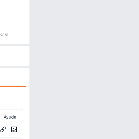
 como
Ayuda