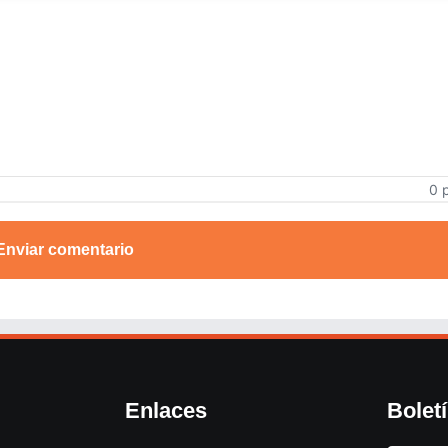
0 
Enviar comentario
Enlaces
Bolet