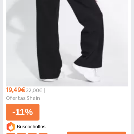
19,49€
22,00€
Ofertas Shein
-11%
Buscochollos