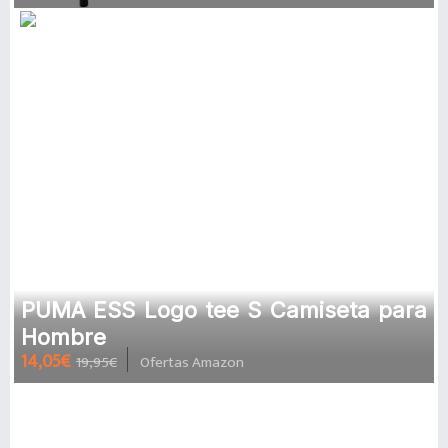
PUMA ESS Logo tee S Camiseta para
Hombre
14,05€
19,95€
Ofertas Amazon