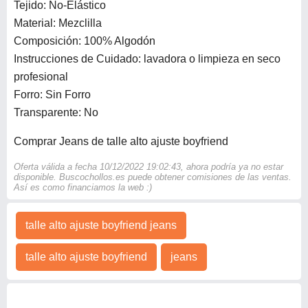
Tejido: No-Elástico
Material: Mezclilla
Composición: 100% Algodón
Instrucciones de Cuidado: lavadora o limpieza en seco
profesional
Forro: Sin Forro
Transparente: No
Comprar Jeans de talle alto ajuste boyfriend
Oferta válida a fecha 10/12/2022 19:02:43, ahora podría ya no estar
disponible. Buscochollos.es puede obtener comisiones de las ventas.
Así es como financiamos la web :)
talle alto ajuste boyfriend jeans
talle alto ajuste boyfriend
jeans