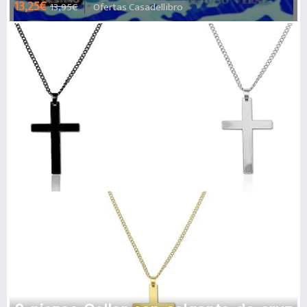
13,25€
13,95€
Ofertas Casadellibro