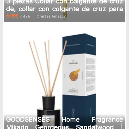
3 piezas Collar con colgante de cruz
de, collar con colgante de cruz para
6,99€
7,49€
Ofertas Amazon
hombre y mujer, cadena de
GOODSENSES Home Fragrance
Mikado Georgeous Sandalwood |