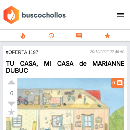
local_fire_department
history
comment
star
search
20/12/2022 22:46:50
#OFERTA 1197
person
TU CASA, MI CASA de MARIANNE
add
DUBUC
Menu
comment
0
0