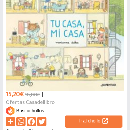
15,20€
16,00€
Ofertas Casadellibro
Buscochollos
open_in_new
Ir al chollo