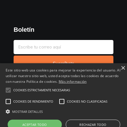
Boletín
Suscríbete
×
Este sitio web usa cookies para mejorar la experiencia del usuario. Al
utilizar nuestro sitio web, usted acepta todas las cookies de acuerdo
con nuestra Política de cookies.
Más información
COOKIES ESTRICTAMENTE NECESARIAS
Inicio
Compartir chollo
Destacados
Cronológico
COOKIES DE RENDIMIENTO
COOKIES NO CLASIFICADAS
Comentados
Favoritos
MOSTRAR DETALLES
Copyright © 2022 - 2026 Buscochollos.es
ACEPTAR TODO
RECHAZAR TODO