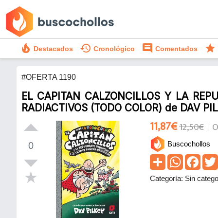
local_fire_department
history
comment
star
Destacados
Cronológico
Comentados
#OFERTA 1190
EL CAPITAN CALZONCILLOS Y LA RE
RADIACTIVOS (TODO COLOR) de DAV PI
11,87€
12,50€
O
Buscochollos
0
Categoría: Sin catego