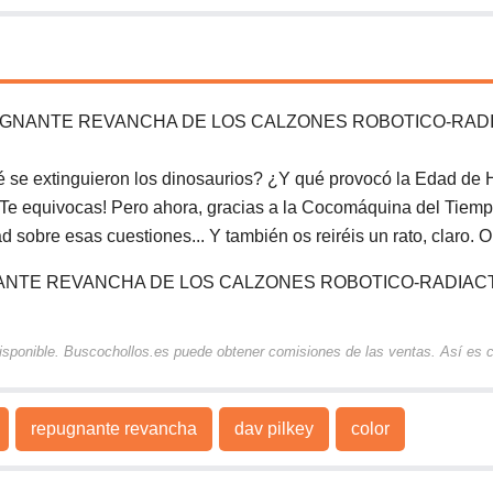
PUGNANTE REVANCHA DE LOS CALZONES ROBOTICO-RAD
se extinguieron los dinosaurios? ¿Y qué provocó la Edad de 
Te equivocas! Pero ahora, gracias a la Cocomáquina del Tiem
d sobre esas cuestiones... Y también os reiréis un rato, claro. O
NANTE REVANCHA DE LOS CALZONES ROBOTICO-RADIAC
 disponible. Buscochollos.es puede obtener comisiones de las ventas. Así es
repugnante revancha
dav pilkey
color