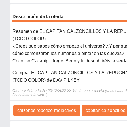
Descripción de la oferta
Resumen de EL CAPITAN CALZONCILLOS Y LA RE
(TODO COLOR)
¿Crees que sabes cómo empezó el universo? ¿Y por qué 
cómo comenzaron los humanos a pintar en las cuevas? ¡
Cocoliso Cacapipi, Jorge, Berto y tú descubriréis la verda
Comprar EL CAPITAN CALZONCILLOS Y LA REPUG
(TODO COLOR) de DAV PILKEY
Oferta válida a fecha 20/12/2022 22:46:49, ahora podría ya no estar
financiamos la web :)
calzones robotico-radiactivos
capitan calzoncillos