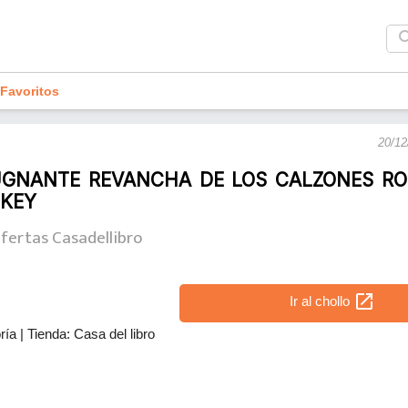
sea
Favoritos
20/12
PUGNANTE REVANCHA DE LOS CALZONES RO
LKEY
fertas Casadellibro
open_in_new
Ir al chollo
ría
|
Tienda: Casa del libro