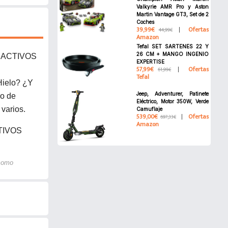
Valkyrie AMR Pro y Aston
Martin Vantage GT3, Set de 2
Coches
39,99€
Ofertas
44,99€
Amazon
Tefal SET SARTENES 22 Y
26 CM + MANGO INGENIO
IACTIVOS
EXPERTISE
57,99€
Ofertas
61,99€
Tefal
Hielo? ¿Y
Jeep, Adventurer, Patinete
po de
Eléctrico, Motor 350W, Verde
 varios.
Camuflaje
539,00€
Ofertas
697,33€
Amazon
TIVOS
 como