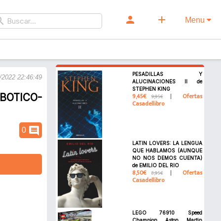
person
add
rch
Menu
PESADILLAS Y
/2022 22:46:49
ALUCINACIONES II de
STEPHEN KING
BOTICO-
9,45€
Ofertas
9,95€
Casadellibro
comment
0
LATIN LOVERS: LA LENGUA
QUE HABLAMOS (AUNQUE
NO NOS DEMOS CUENTA)
de EMILIO DEL RIO
8,50€
Ofertas
8,95€
Casadellibro
LEGO 76910 Speed
Champion Aston Martin